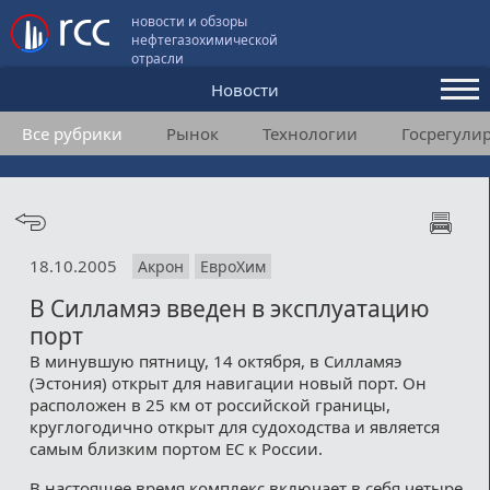
новости и обзоры
нефтегазохимической
отрасли
Новости
Все рубрики
Рынок
Технологии
Госрегули
Аналитика и мнения
Конференции
Видео
18.10.2005
Акрон
ЕвроХим
Подписка
В Силламяэ введен в эксплуатацию
порт
Пользовательское соглашение
В минувшую пятницу, 14 октября, в Силламяэ
(Эстония) открыт для навигации новый порт. Он
Медиакит
расположен в 25 км от российской границы,
круглогодично открыт для судоходства и является
Контакты
самым близким портом ЕС к России.
В настоящее время комплекс включает в себя четыре