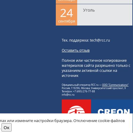
24
Уголь
сентября
Тех. поддержка: tech@rcc.ru
Оставить отзыв
Полное или частичное копирование
материалов сайта разрешено только с
указанием активной ссылки на
источник
Официальный оператор RCC.ru —
ООО "Communicationz"
Россия, 119296, Москва, Университетский проспект, 9
Телефон: +7 (495) 276-77-88
info@rcc.ru
йлах или измените настройки браузера. Отключение cookie-файлов
.