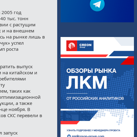
 2005 год
40 тыс. тонн
твии с растущим
ак и на внешнем
сь на рынке лишь в
чук» успел
мп роста
кратить выпуск
 на китайском и
требителями
оту
ем, таких как
 оптимизационной
кции, а также
нце ноября. В
ов СКС перевели в
 запуск