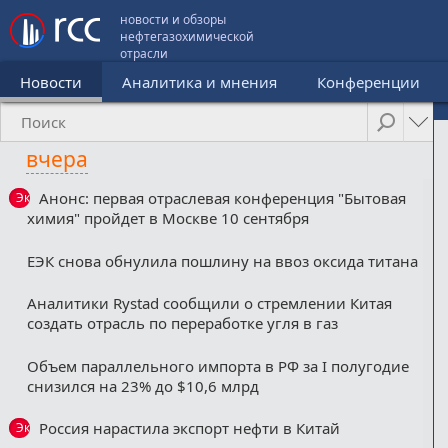
новости и обзоры
нефтегазохимической
отрасли
Новости
Аналитика и мнения
Конференции
вчера
Анонс: первая отраслевая конференция "Бытовая
Эксклюзив
химия" пройдет в Москве 10 сентября
ЕЭК снова обнулила пошлину на ввоз оксида титана
Аналитики Rystad сообщили о стремлении Китая
создать отрасль по переработке угля в газ
Объем параллельного импорта в РФ за I полугодие
снизился на 23% до $10,6 млрд
Россия нарастила экспорт нефти в Китай
Эксклюзив