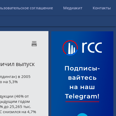
льзовательское соглашение
Медиакит
Контакты
личил выпуск
лдинга») в 2005
о на 5,3%
дукции (46% от
едыдущим годом
% до 25,265 тыс.
КС снизился на 4,7%