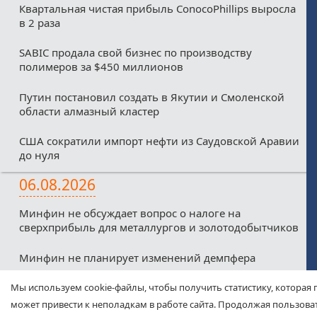
Квартальная чистая прибыль ConocoPhillips выросла
в 2 раза
SABIC продала свой бизнес по производству
полимеров за $450 миллионов
Путин постановил создать в Якутии и Смоленской
области алмазный кластер
США сократили импорт нефти из Саудовской Аравии
до нуля
06.08.2026
Минфин не обсуждает вопрос о налоге на
сверхприбыль для металлургов и золотодобытчиков
Минфин не планирует изменений демпфера
Минфин против любых налоговых льгот для малых
Мы используем cookie-файлы, чтобы получить статистику, которая 
нефтекомпаний из-за дефицитного бюджета
может привести к неполадкам в работе сайта. Продолжая пользоват