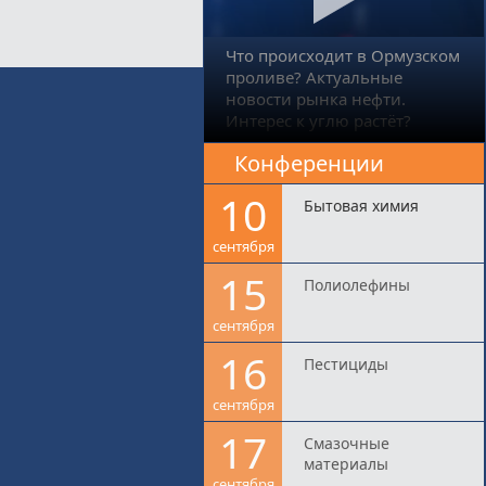
Что происходит в Ормузском
проливе? Актуальные
новости рынка нефти.
Интерес к углю растёт?
Конференции
10
Бытовая химия
сентября
15
Полиолефины
сентября
16
Пестициды
сентября
17
Смазочные
материалы
сентября