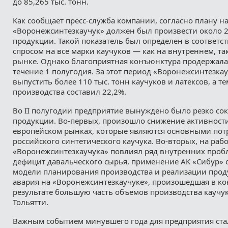
до 85,265 тыс. тонн.
Как сообщает пресс-служба компании, согласно плану на
«Воронежсинтезкаучук» должен был произвести около 2
продукции. Такой показатель был определен в соответс
спросом на все марки каучуков — как на внутреннем, т
рынке. Однако благоприятная конъюнктура продержала
течение 1 полугодия. За этот период «Воронежсинтезкау
выпустить более 110 тыс. тонн каучуков и латексов, а те
производства составил 22,2%.
Во II полугодии предприятие вынуждено было резко со
продукции. Во-первых, произошло снижение активности
европейском рынках, которые являются основными по
российского синтетического каучука. Во-вторых, на раб
«Воронежсинтезкаучука» повлиял ряд внутренних пробл
дефицит давальческого сырья, применение АК «Сибур»
модели планирования производства и реализации проду
авария на «Воронежсинтезкаучуке», произошедшая в ко
результате большую часть объемов производства каучук
Тольятти.
Важным событием минувшего года для предприятия стал