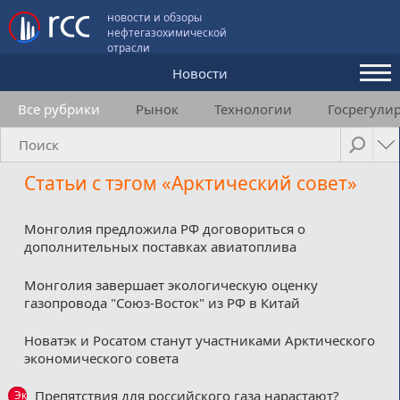
новости и обзоры
нефтегазохимической
отрасли
Новости
Все рубрики
Рынок
Технологии
Госрегули
Аналитика и мнения
Конференции
Статьи с тэгом «Арктический совет»
Видео
Подписка
Монголия предложила РФ договориться о
дополнительных поставках авиатоплива
Монголия завершает экологическую оценку
Пользовательское соглашение
газопровода "Союз-Восток" из РФ в Китай
Медиакит
Новатэк и Росатом станут участниками Арктического
экономического совета
Контакты
Препятствия для российского газа нарастают?
Эксклюзив