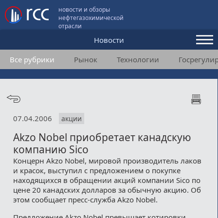
новости и обзоры
нефтегазохимической
отрасли
Новости
Все рубрики
Рынок
Технологии
Госрегули
Аналитика и мнения
Конференции
Видео
07.04.2006
акции
Подписка
Akzo Nobel приобретает канадскую
компанию Sico
Пользовательское соглашение
Концерн Akzo Nobel, мировой производитель лаков
и красок, выступил с предложением о покупке
Медиакит
находящихся в обращении акций компании Sico по
цене 20 канадских долларов за обычную акцию. Об
Контакты
этом сообщает пресс-служба Akzo Nobel.
Предложение Akzo Nobel превышает котировки