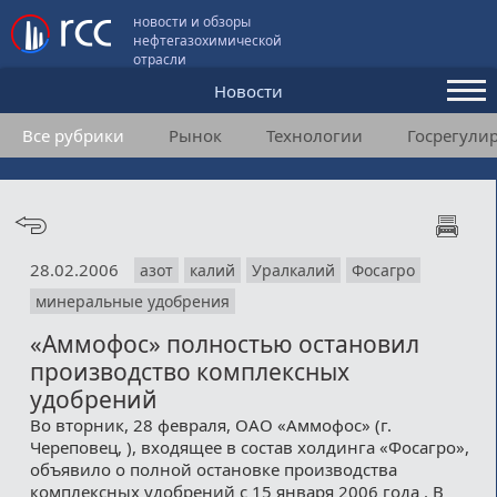
новости и обзоры
нефтегазохимической
отрасли
Новости
Все рубрики
Рынок
Технологии
Госрегули
Аналитика и мнения
Конференции
Видео
28.02.2006
азот
калий
Уралкалий
Фосагро
Подписка
минеральные удобрения
«Аммофос» полностью остановил
Пользовательское соглашение
производство комплексных
удобрений
Медиакит
Во вторник, 28 февраля, ОАО «Аммофос» (г.
Череповец, ), входящее в состав холдинга «Фосагро»,
Контакты
объявило о полной остановке производства
комплексных удобрений с 15 января 2006 года . В