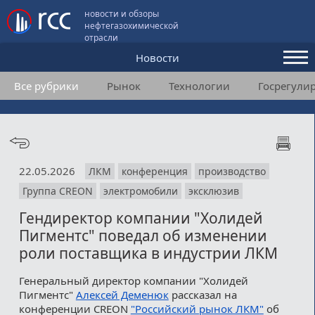
новости и обзоры
нефтегазохимической
отрасли
Новости
Все рубрики
Рынок
Технологии
Госрегули
Аналитика и мнения
Конференции
Видео
22.05.2026
ЛКМ
конференция
производство
Подписка
Группа CREON
электромобили
эксклюзив
Гендиректор компании "Холидей
Пользовательское соглашение
Пигментс" поведал об изменении
роли поставщика в индустрии ЛКМ
Медиакит
Генеральный директор компании "Холидей
Контакты
Пигментс"
Алексей Деменюк
рассказал на
конференции CREON
"Российский рынок ЛКМ"
об