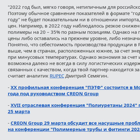
"2022 год был, мягко говоря, нетипичным для российск
Поэтому обычное сравнение показателей в формате "го
году" не будет показательным ни в отношении импорта
цен. Например, в 2022 году наблюдалось резкое снижен
полимеры на 20 – 35% по разным позициям. Однако на 
цены либо оставались на прежнем уровне, либо незнач
Понятно, что себестоимость производства продукции в Р
выше, чем в странах, расположенных южнее, за счет эне
при минусовых температурах. Однако экономия за счет
возможна далеко не всегда в силу логистических издерж
связанных с качеством, когда твой партнер находится за
считает аналитик
RUPEC
Дмитрий Семягин.
-
ХХ профильная конференция "ПЭТФ" состоится в Мо
года под руководством CREON Group
-
XVII отраслевая конференция "Полиуретаны 2024" 
25 марта
-
CREON Group 29 марта обсудит все насущные проб
на конференции "Полимерные трубы и фитинги 202