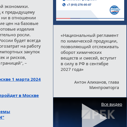
ой экономики.
д к предыдущему
, ни в отношении
ие цен на базовые
готовые изделия
ительно росли.
«Национальный регламент
оссии будет всегда
по химической продукции,
ргозатрат на работу
позволяющий отслеживать
 импортных закупок
оборот химических
ек и рисков,
веществ и смесей, вступит
 границей", –
в силу в РФ в сентябре
2027 года»
скве 1 марта 2024
Антон Алиханов, глава
Минпромторга
пройдет в Москве
Все видео
лемы
4"