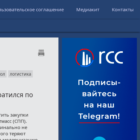
льзовательское соглашение
Медиакит
Контакты
ол
логистика
ратился по
тить закупки
масс (СПП).
динально не
того теряют
 в модернизацию