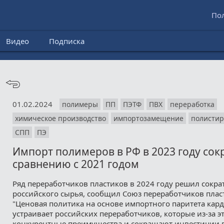
По
Видео
Подписка
01.02.2024
полимеры
ПП
ПЭТФ
ПВХ
переработка
химическое производство
импортозамещение
полистир
СПП
ПЭ
Импорт полимеров в РФ в 2023 году сок
сравнению с 2021 годом
Ряд переработчиков пластиков в 2024 году решил сокра
российского сырья, сообщил Союз переработчиков пласт
"Ценовая политика на основе импортного паритета кар
устраивает российских переработчиков, которые из-за э
конкурентные преимущества и сокращают инвестиции