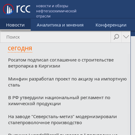
новости и обзоры
нефтегазохимической
отрасли
Новости
Аналитика и мнения
Конференции
сегодня
Росатом подписал соглашение о строительстве
ветропарка в Киргизии
Минфин разработал проект по акцизу на импортную
сталь
В РФ утвердили национальный регламент по
химической продукции
На заводе "Северсталь-метиз" модернизировали
сталепроволочное производство