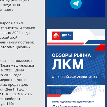
я кредитных
а газета
вырос на 12%.
сегментах и только
тельно 2021 года
оссийской
величения поставок
портозамещающих
лась планомерно в
. Такая же динамика
в 2023). Доля
о 2022 года.
имеров на фоне
ских продавцов.
ся. Для ПП доля
ля ПС – 26% и 23%
та наоборот
– до 16%.