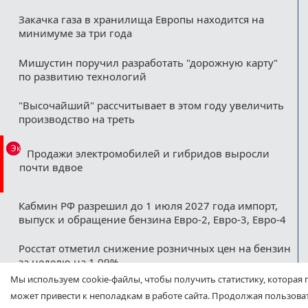
Закачка газа в хранилища Европы находится на
минимуме за три года
Мишустин поручил разработать "дорожную карту"
по развитию технологий
"Высочайший" рассчитывает в этом году увеличить
производство на треть
Эксклюзив
Продажи электромобилей и гибридов выросли
почти вдвое
Кабмин РФ разрешил до 1 июля 2027 года импорт,
выпуск и обращение бензина Евро-2, Евро-3, Евро-4
Росстат отметил снижение розничных цен на бензин
за неделю на 1,09%
Мы используем cookie-файлы, чтобы получить статистику, которая 
Минфин назвал ожидаемые нефтегазовые
может привести к неполадкам в работе сайта. Продолжая пользоват
допдоходы бюджета в августе