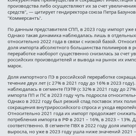
производства либо осуществляют их за счет увеличени
средств", — цитирует гендиректора союза Петра Базунов
"Коммерсантъ".
По данным представителя СПП, в 2023 году импорт уже 
Однако такая динамика наблюдалась лишь в отдельных 
относительно 2022 года в связи с низкой базой. Относи
доля импорта абсолютного большинства полимеров в р
переработке наоборот существенно снизилась за счет у
российских производителей и вывода на рынок их им
марок.
Доля импортного ПЭ в российской переработке сокраща
течение двух лет (с 27% в 2021 году до 16% в 2023 году)
наблюдалась в сегменте ПЭТФ (с 32% в 2021 году до 27% 
импорта ПП и ПС в 2023 году чуть подросла относительн
Однако в 2022 году был резкий спад поставок этих пол
сокращения внутрироссийского спроса и ухода европей
Относительно 2021 года их импорт продолжает снижать
потребления импорта в РФ в 2021 – 16%, в 2023 – 13%. Д
соответственно. В сегменте ПВХ в 2022 году доля импор
выросла, но уже в 2023 году ушла ниже значений 2021 