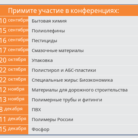
Примите участие в конференциях:
10
сентября
Бытовая химия
15
сентября
Полиолефины
16
сентября
Пестициды
17
сентября
Смазочные материалы
20
октября
Упаковка
22
октября
Полистирол и АБС-пластики
22
октября
Специальные жиры: Биоэкономика
12
ноября
Материалы для дорожного строительства
13
ноября
Полимерные трубы и фитинги
8
декабря
ПВХ
11
декабря
Полимеры России
15
декабря
Фосфор