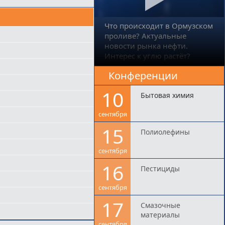
Что происходит в Ормузском
проливе? Актуальные
новости рынка нефти.
Интерес к углю растёт?
Конференции
10
Бытовая химия
сентября
15
Полиолефины
сентября
16
Пестициды
сентября
17
Смазочные
материалы
сентября