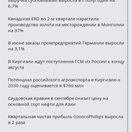
Выручка LyondellBasell выросла в I полугодии на
6,7%
Канадская ERD во 2-м квартале нарастила
производство золота на месторождении в Монголии
на 37%
В июне заказы промпредприятий Германии выросли
на 3,1%
В Киргизии ждут поступления ГСМ из России к концу
августа
Потенциал российского агроэкспорта в Киргизию к
2030 году оценивается в $760 млн
Саудовская Аравия в сентябре снизит цену на
основной сорт нефти для Азии
Квартальная чистая прибыль ConocoPhillips выросла
в 2 раза