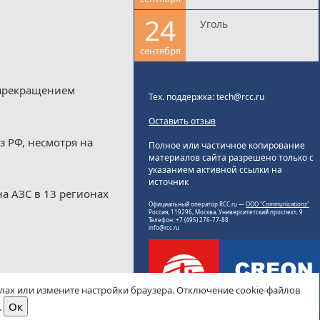
24
Уголь
сентября
 прекращением
Тех. поддержка: tech@rcc.ru
Оставить отзыв
з РФ, несмотря на
Полное или частичное копирование
материалов сайта разрешено только с
указанием активной ссылки на
источник
а АЗС в 13 регионах
Официальный оператор RCC.ru —
ООО "Communicationz"
Россия, 119296, Москва, Университетский проспект, 9
Телефон: +7 (495) 276-77-88
info@rcc.ru
йлах или измените настройки браузера. Отключение cookie-файлов
.