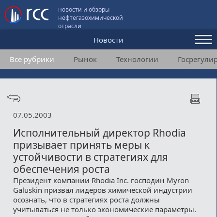
новости и обзоры
нефтегазохимической
отрасли
Новости
Все рубрики
Рынок
Технологии
Госрегули
Аналитика и мнения
Конференции
Видео
07.05.2003
Подписка
Исполнительный директор Rhodia
призывает принять меры к
устойчивости в стратегиях для
Пользовательское соглашение
обеспечения роста
Медиакит
Президент компании Rhodia Inc. господин Myron
Galuskin призвал лидеров химической индустрии
Контакты
осознать, что в стратегиях роста должны
учитываться не только экономические параметры.