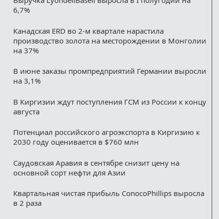
Выручка LyondellBasell выросла в I полугодии на
6,7%
Канадская ERD во 2-м квартале нарастила
производство золота на месторождении в Монголии
на 37%
В июне заказы промпредприятий Германии выросли
на 3,1%
В Киргизии ждут поступления ГСМ из России к концу
августа
Потенциал российского агроэкспорта в Киргизию к
2030 году оценивается в $760 млн
Саудовская Аравия в сентябре снизит цену на
основной сорт нефти для Азии
Квартальная чистая прибыль ConocoPhillips выросла
в 2 раза