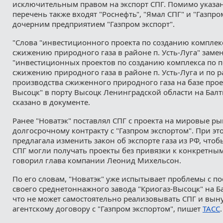
исключительным правом на экспорт СПГ. Помимо указа
перечень также входят "Роснефть", "Ямал СПГ" и "Газпро
дочерним предприятием "Газпром экспорт".
"Слова "инвестиционного проекта по созданию комплекс
сжижению природного газа в районе п. Усть-Луга" заме
"инвестиционных проектов по созданию комплекса по п
сжижению природного газа в районе п. Усть-Луга и по 
производства сжиженного природного газа на базе прое
Высоцк" в порту Высоцк Ленинградской области на Балт
сказано в документе.
Ранее "Новатэк" поставлял СПГ с проекта на мировые ры
долгосрочному контракту с "Газпром экспортом". При э
предлагала изменить закон об экспорте газа из РФ, чтоб
СПГ могли получать проекты без привязки к конкретны
говорил глава компании Леонид Михельсон.
По его словам, "Новатэк" уже испытывает проблемы с по
своего среднетоннажного завода "Криогаз-Высоцк" на Ба
что не может самостоятельно реализовывать СПГ и вын
агентскому договору с "Газпром экспортом", пишет
ТАСС
.