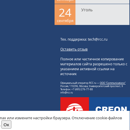
24
Уголь
сентября
Тех. поддержка: tech@rcc.ru
Оставить отзыв
Полное или частичное копирование
материалов сайта разрешено только с
указанием активной ссылки на
источник
Официальный оператор RCC.ru —
ООО "Communicationz"
Россия, 119296, Москва, Университетский проспект, 9
Телефон: +7 (495) 276-77-88
info@rcc.ru
йлах или измените настройки браузера. Отключение cookie-файлов
.