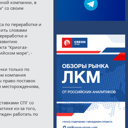
нной компании, в
м" со своим
а по переработке и
нить словами
ереработке и
развитию
кта "Криогаз-
ийском море", -
нки только по
том компания
ы право поставок
м месторождениям,
ставками СПГ со
лтике из-за того,
ужден работать по