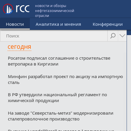
новости и обзоры
нефтегазохимической
отрасли
Новости
Аналитика и мнения
Конференции
сегодня
Росатом подписал соглашение о строительстве
ветропарка в Киргизии
Минфин разработал проект по акцизу на импортную
сталь
В РФ утвердили национальный регламент по
химической продукции
На заводе "Северсталь-метиз" модернизировали
сталепроволочное производство