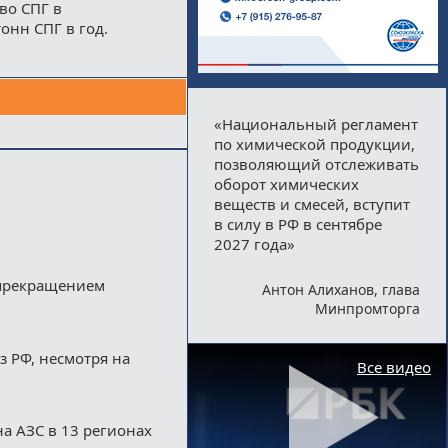
во СПГ в
тонн СПГ в год.
«Национальный регламент
по химической продукции,
позволяющий отслеживать
оборот химических
веществ и смесей, вступит
в силу в РФ в сентябре
2027 года»
 прекращением
Антон Алиханов, глава
Минпромторга
з РФ, несмотря на
Все видео
а АЗС в 13 регионах