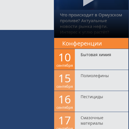
Что происходит в Ормузском
проливе? Актуальные
новости рынка нефти.
Интерес к углю растёт?
Конференции
10
Бытовая химия
сентября
15
Полиолефины
сентября
16
Пестициды
сентября
17
Смазочные
материалы
сентября