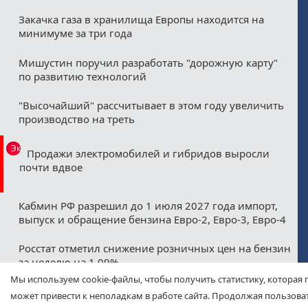
Закачка газа в хранилища Европы находится на
минимуме за три года
Мишустин поручил разработать "дорожную карту"
по развитию технологий
"Высочайший" рассчитывает в этом году увеличить
производство на треть
Эксклюзив
Продажи электромобилей и гибридов выросли
почти вдвое
Кабмин РФ разрешил до 1 июля 2027 года импорт,
выпуск и обращение бензина Евро-2, Евро-3, Евро-4
Росстат отметил снижение розничных цен на бензин
за неделю на 1,09%
Мы используем cookie-файлы, чтобы получить статистику, которая 
Минфин назвал ожидаемые нефтегазовые
может привести к неполадкам в работе сайта. Продолжая пользоват
допдоходы бюджета в августе