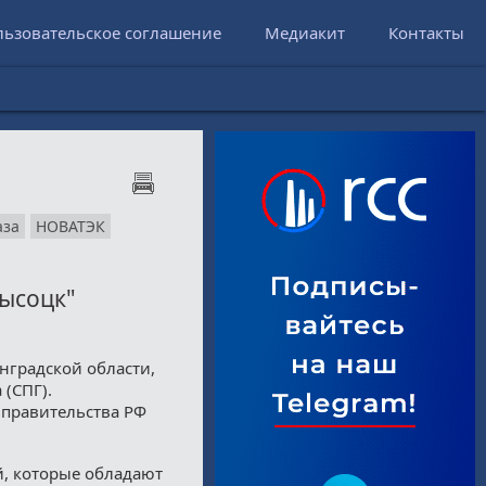
льзовательское соглашение
Медиакит
Контакты
аза
НОВАТЭК
ысоцк"
нградской области,
 (СПГ).
 правительства РФ
й, которые обладают