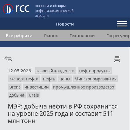
новости и обзоры
нефтегазохимической
отрасли
Новости
Все рубрики
Рынок
Технологии
Госрегули
Аналитика и мнения
Конференции
Видео
12.05.2026
газовый конденсат
нефтепродукты
Подписка
экспорт нефти
нефть
цены
Минэкономразвития
Brent
инвестиции
промышленное производство
Пользовательское соглашение
добыча
Urals
МЭР: добыча нефти в РФ сохранится
Медиакит
на уровне 2025 года и составит 511
Контакты
млн тонн