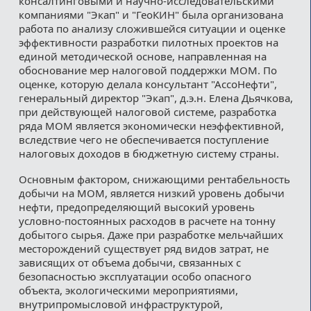
консалтинговыми и научно-исследовательскими
компаниями "Экап" и "ГеоКИН" была организована
работа по анализу сложившейся ситуации и оценке
эффективности разработки пилотных проектов на
единой методической основе, направленная на
обоснование мер налоговой поддержки МОМ. По
оценке, которую делала консультант "АссоНефти",
генеральный директор "Экап", д.э.н. Елена Дьячкова,
при действующей налоговой системе, разработка
ряда МОМ является экономически неэффективной,
вследствие чего не обеспечивается поступление
налоговых доходов в бюджетную систему страны.
Основным фактором, снижающими рентабельность
добычи на МОМ, является низкий уровень добычи
нефти, предопределяющий высокий уровень
условно-постоянных расходов в расчете на тонну
добытого сырья. Даже при разработке мельчайших
месторождений существует ряд видов затрат, не
зависящих от объема добычи, связанных с
безопасностью эксплуатации особо опасного
объекта, экологическими мероприятиями,
внутрипромысловой инфраструктурой,