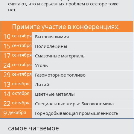
считают, что и серьезных проблем в секторе тоже
нет.
Примите участие в конференциях:
10
сентября
Бытовая химия
15
сентября
Полиолефины
17
сентября
Смазочные материалы
24
сентября
Уголь
29
сентября
Газомоторное топливо
13
октября
Литий
14
октября
Цветные металлы
22
октября
Специальные жиры: Биоэкономика
9
декабря
Горнодобывающая промышленность
самое читаемое