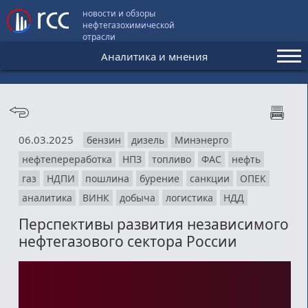
новости и обзоры
нефтегазохимической
отрасли
Аналитика и мнения
Аналитика и мнения
Конференции
06.03.2025
бензин
дизель
Минэнерго
Видео
нефтепереработка
НПЗ
топливо
ФАС
нефть
Подписка
газ
НДПИ
пошлина
бурение
санкции
ОПЕК
аналитика
ВИНК
добыча
логистика
НДД
Перспективы развития независимого
Пользовательское соглашение
нефтегазового сектора России
Медиакит
Контакты