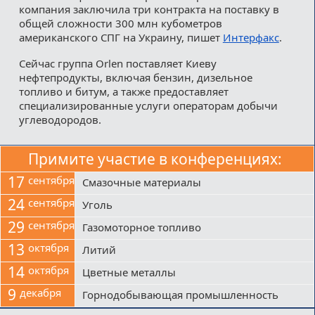
компания заключила три контракта на поставку в
общей сложности 300 млн кубометров
американского СПГ на Украину, пишет
Интерфакс
.
Сейчас группа Orlen поставляет Киеву
нефтепродукты, включая бензин, дизельное
топливо и битум, а также предоставляет
специализированные услуги операторам добычи
углеводородов.
Примите участие в конференциях:
17
сентября
Смазочные материалы
24
сентября
Уголь
29
сентября
Газомоторное топливо
13
октября
Литий
14
октября
Цветные металлы
9
декабря
Горнодобывающая промышленность