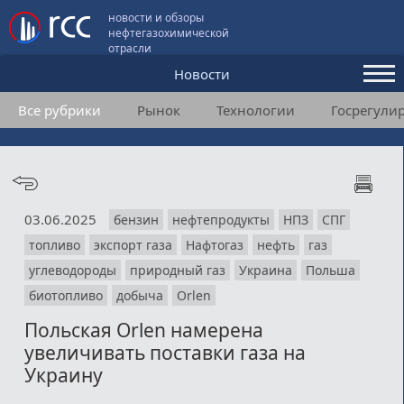
новости и обзоры
нефтегазохимической
отрасли
Новости
Все рубрики
Рынок
Технологии
Госрегули
Аналитика и мнения
Конференции
Видео
03.06.2025
бензин
нефтепродукты
НПЗ
СПГ
Подписка
топливо
экспорт газа
Нафтогаз
нефть
газ
углеводороды
природный газ
Украина
Польша
Пользовательское соглашение
биотопливо
добыча
Orlen
Польская Orlen намерена
Медиакит
увеличивать поставки газа на
Контакты
Украину