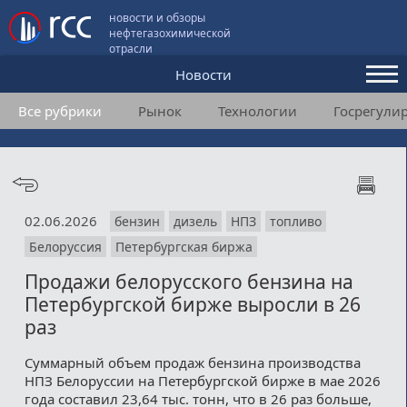
новости и обзоры
нефтегазохимической
отрасли
Новости
Все рубрики
Рынок
Технологии
Госрегули
Аналитика и мнения
Конференции
Видео
02.06.2026
бензин
дизель
НПЗ
топливо
Подписка
Белоруссия
Петербургская биржа
Продажи белорусского бензина на
Пользовательское соглашение
Петербургской бирже выросли в 26
раз
Медиакит
Суммарный объем продаж бензина производства
Контакты
НПЗ Белоруссии на Петербургской бирже в мае 2026
года составил 23,64 тыс. тонн, что в 26 раз больше,