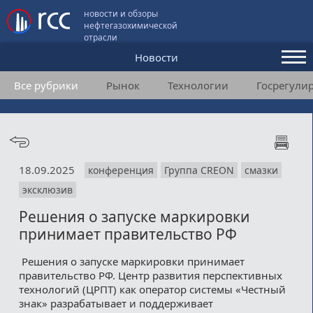
новости и обзоры
нефтегазохимической
отрасли
Новости
Все рубрики
Рынок
Технологии
Госрегули
Аналитика и мнения
Конференции
Видео
18.09.2025
конференция
Группа CREON
смазки
Подписка
эксклюзив
Решения о запуске маркировки
Пользовательское соглашение
принимает правительство РФ
Медиакит
Решения о запуске маркировки принимает
правительство РФ. Центр развития перспективных
Контакты
технологий (ЦРПТ) как оператор системы «Честный
знак» разрабатывает и поддерживает