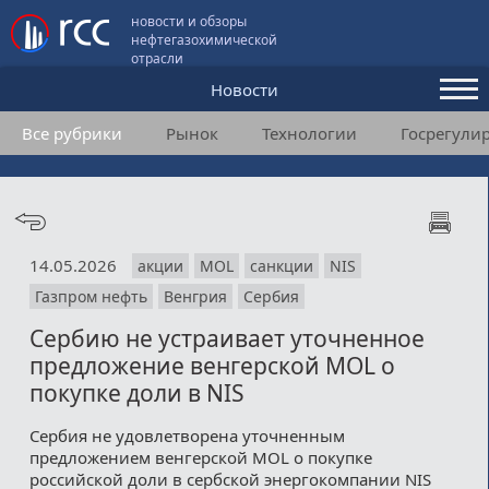
новости и обзоры
нефтегазохимической
отрасли
Новости
Все рубрики
Рынок
Технологии
Госрегули
Аналитика и мнения
Конференции
Видео
14.05.2026
акции
MOL
санкции
NIS
Подписка
Газпром нефть
Венгрия
Сербия
Сербию не устраивает уточненное
Пользовательское соглашение
предложение венгерской MOL о
покупке доли в NIS
Медиакит
Сербия не удовлетворена уточненным
Контакты
предложением венгерской MOL о покупке
российской доли в сербской энергокомпании NIS