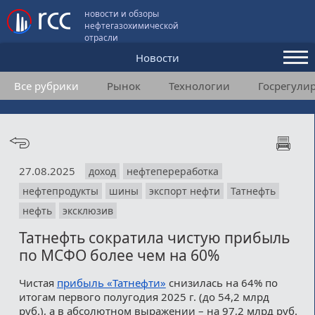
новости и обзоры
нефтегазохимической
отрасли
Новости
Все рубрики
Рынок
Технологии
Госрегули
Аналитика и мнения
Конференции
Видео
27.08.2025
доход
нефтепереработка
Подписка
нефтепродукты
шины
экспорт нефти
Татнефть
нефть
эксклюзив
Пользовательское соглашение
Татнефть сократила чистую прибыль
по МСФО более чем на 60%
Медиакит
Чистая
прибыль «Татнефти»
снизилась на 64% по
Контакты
итогам первого полугодия 2025 г. (до 54,2 млрд
руб.), а в абсолютном выражении – на 97,2 млрд руб.