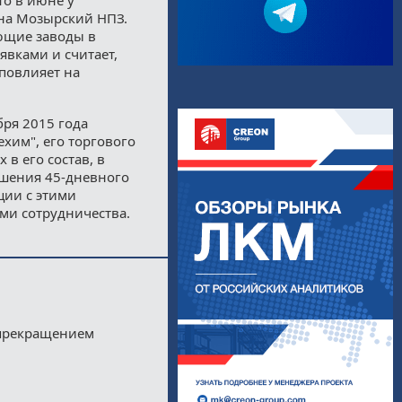
 на Мозырский НПЗ.
ющие заводы в
явками и считает,
 повлияет на
ря 2015 года
хим", его торгового
в его состав, в
ршения 45-дневного
ции с этими
ми сотрудничества.
 прекращением