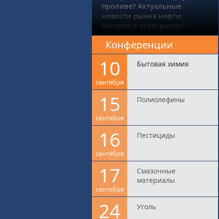
проливе? Актуальные
новости рынка нефти.
Интерес к углю растёт?
Конференции
10
Бытовая химия
сентября
15
Полиолефины
сентября
16
Пестициды
сентября
17
Смазочные
материалы
сентября
24
Уголь