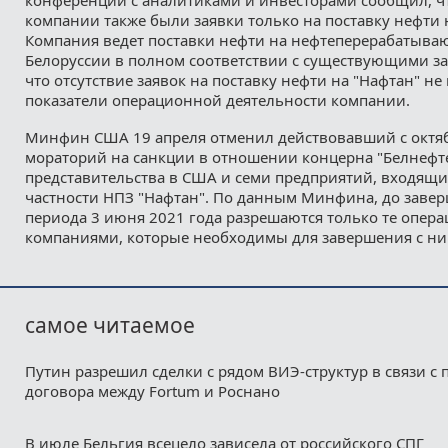
компании также были заявки только на поставку нефти
Компания ведет поставки нефти на нефтеперерабатыва
Белоруссии в полном соответствии с существующими за
что отсутствие заявок на поставку нефти на "Нафтан" не
показатели операционной деятельности компании.
Минфин США 19 апреля отменил действовавший с октяб
мораторий на санкции в отношении концерна "Белнефте
представительства в США и семи предприятий, входящих 
частности НПЗ "Нафтан". По данным Минфина, до заве
периода 3 июня 2021 года разрешаются только те опера
компаниями, которые необходимы для завершения с ни
самое читаемое
Путин разрешил сделки с рядом ВИЭ-структур в связи с
договора между Fortum и Роснано
В июле Бельгия всецело зависела от российского СПГ