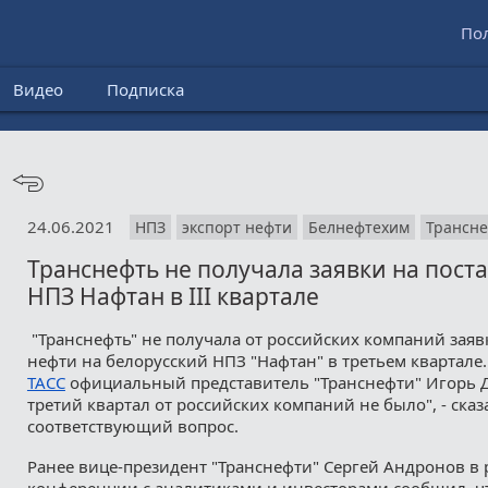
По
Видео
Подписка
24.06.2021
НПЗ
экспорт нефти
Белнефтехим
Трансн
Транснефть не получала заявки на пост
НПЗ Нафтан в III квартале
"Транснефть" не получала от российских компаний заяв
нефти на белорусский НПЗ "Нафтан" в третьем квартале
ТАСС
официальный представитель "Транснефти" Игорь Д
третий квартал от российских компаний не было", - сказ
соответствующий вопрос.
Ранее вице-президент "Транснефти" Сергей Андронов в
конференции с аналитиками и инвесторами сообщил, чт