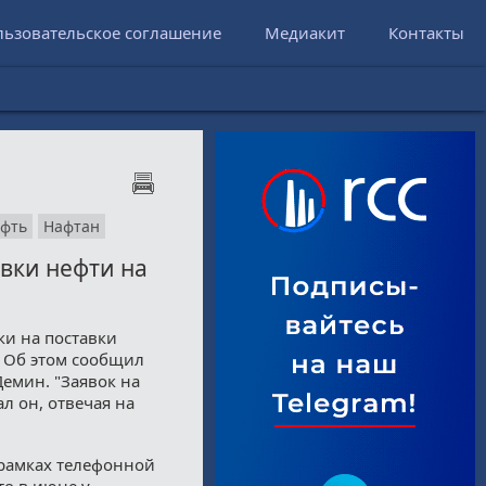
льзовательское соглашение
Медиакит
Контакты
ефть
Нафтан
авки нефти на
ки на поставки
. Об этом сообщил
емин. "Заявок на
ал он, отвечая на
 рамках телефонной
о в июне у