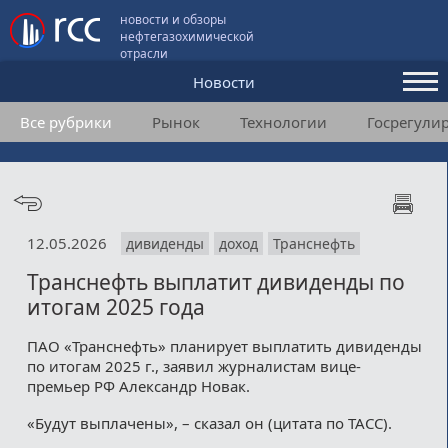
новости и обзоры
нефтегазохимической
отрасли
Новости
Все рубрики
Рынок
Технологии
Госрегули
Аналитика и мнения
Конференции
Видео
12.05.2026
дивиденды
доход
Транснефть
Подписка
Транснефть выплатит дивиденды по
итогам 2025 года
Пользовательское соглашение
ПАО «Транснефть» планирует выплатить дивиденды
по итогам 2025 г., заявил журналистам вице-
Медиакит
премьер РФ Александр Новак.
Контакты
«Будут выплачены», – сказал он (цитата по ТАСС).