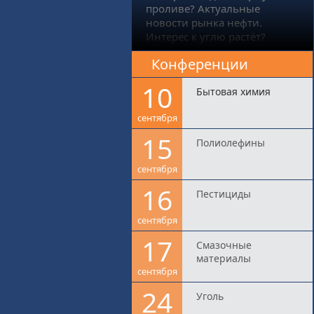
проливе? Актуальные
новости рынка нефти.
Интерес к углю растёт?
Конференции
10
Бытовая химия
сентября
15
Полиолефины
сентября
16
Пестициды
сентября
17
Смазочные
материалы
сентября
24
Уголь