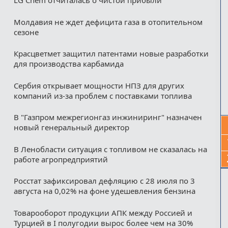
LG Chem отчиталась о чистой прибыли
Молдавия не ждет дефицита газа в отопительном
сезоне
Красцветмет защитил патентами новые разработки
для производства карбамида
Сербия открывает мощности НПЗ для других
компаний из‑за проблем с поставками топлива
В "Газпром межрегионгаз инжиниринг" назначен
новый генеральный директор
В Ленобласти ситуация с топливом не сказалась на
работе агропредприятий
Росстат зафиксировал дефляцию с 28 июля по 3
августа на 0,02% на фоне удешевления бензина
Товарооборот продукции АПК между Россией и
Турцией в I полугодии вырос более чем на 30%