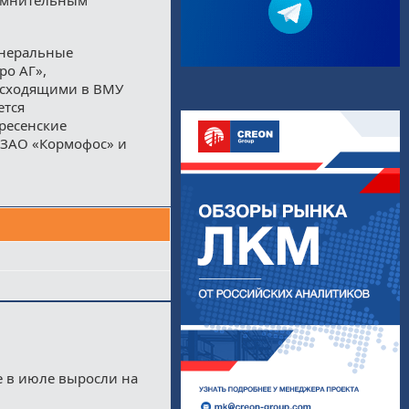
инеральные
ро АГ»,
исходящими в ВМУ
ется
ресенские
ЗАО «Кормофос» и
е в июле выросли на