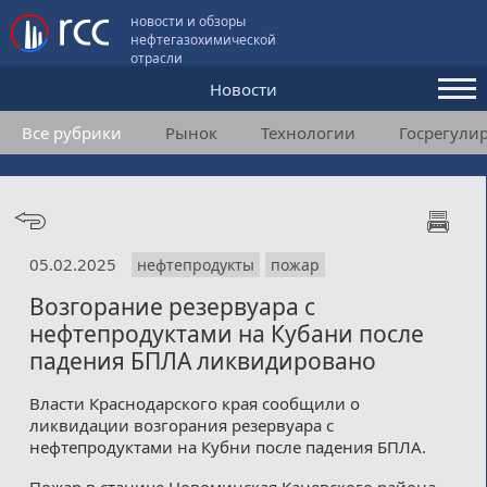
новости и обзоры
нефтегазохимической
отрасли
Новости
Все рубрики
Рынок
Технологии
Госрегули
Аналитика и мнения
Конференции
Видео
05.02.2025
нефтепродукты
пожар
Подписка
Возгорание резервуара с
нефтепродуктами на Кубани после
Пользовательское соглашение
падения БПЛА ликвидировано
Медиакит
Власти Краснодарского края сообщили о
ликвидации возгорания резервуара с
Контакты
нефтепродуктами на Кубни после падения БПЛА.
Пожар в станице Новоминская Каневского района