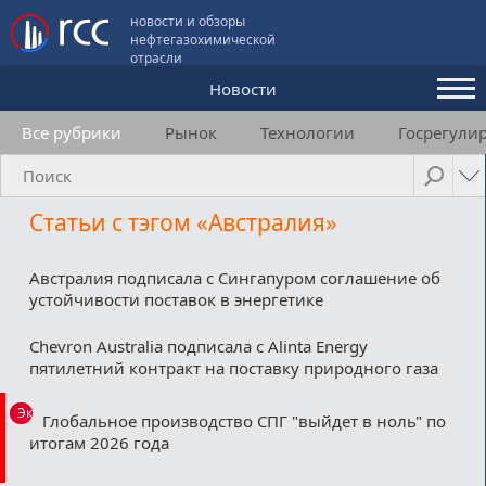
новости и обзоры
нефтегазохимической
отрасли
Новости
Все рубрики
Рынок
Технологии
Госрегули
Аналитика и мнения
Конференции
Статьи с тэгом «Австралия»
Видео
Подписка
Австралия подписала с Сингапуром соглашение об
устойчивости поставок в энергетике
Chevron Australia подписала с Alinta Energy
Пользовательское соглашение
пятилетний контракт на поставку природного газа
Медиакит
Эксклюзив
Глобальное производство СПГ "выйдет в ноль" по
итогам 2026 года
Контакты