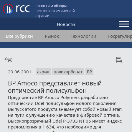
новости и обзоры
нефтегазохимической
отрасли
Новости
Все рубрики
Рынок
Технологии
Госрегули
Аналитика и мнения
Конференции
Видео
29.06.2001
акрил
поликарбонат
BP
Подписка
BP Amoco представляет новый
оптический полисульфон
Пользовательское соглашение
Предприятие BP Amoco Polymers разработало
оптический Udel полисульфон нового поколения.
Медиакит
Выпуск этого продукта знаменует собой новый этап
на пути к улучшению качества в фибровой оптике.
Контакты
Высокопрозрачный Udel P-3703 NT 05 имеет индекс
преломления в 1 634, что необходимо для