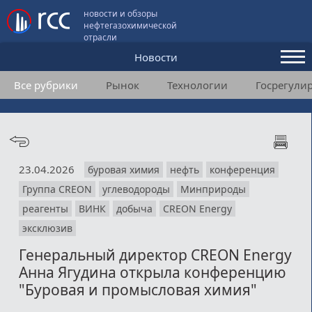
новости и обзоры
нефтегазохимической
отрасли
Новости
Все рубрики
Рынок
Технологии
Госрегули
Аналитика и мнения
Конференции
Видео
23.04.2026
буровая химия
нефть
конференция
Подписка
Группа CREON
углеводороды
Минприроды
реагенты
ВИНК
добыча
CREON Energy
Пользовательское соглашение
эксклюзив
Генеральный директор CREON Energy
Медиакит
Анна Ягудина открыла конференцию
Контакты
"Буровая и промысловая химия"