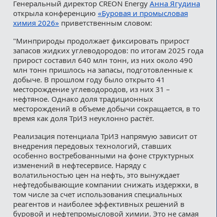
Генеральный директор CREON Energy
Анна Ягудина
открыла конференцию
«Буровая и промысловая
химия 2026»
приветственным словом:
"Минприроды продолжает фиксировать прирост
запасов жидких углеводородов: по итогам 2025 года
прирост составил 640 млн тонн, из них около 490
млн тонн пришлось на запасы, подготовленные к
добыче. В прошлом году было открыто 41
месторождение углеводородов, из них 31 –
нефтяное. Однако доля традиционных
месторождений в объеме добычи сокращается, в то
время как доля ТрИЗ неуклонно растёт.
Реализация потенциала ТрИЗ напрямую зависит от
внедрения передовых технологий, ставших
особенно востребованными на фоне структурных
изменений в нефтесервисе. Наряду с
волатильностью цен на нефть, это вынуждает
нефтедобывающие компании снижать издержки, в
том числе за счет использования специальных
реагентов и наиболее эффективных решений в
буровой и нефтепромысловой химии. Это не самая