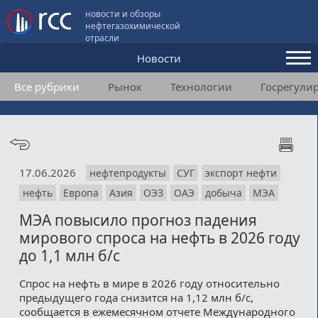
новости и обзоры
нефтегазохимической
отрасли
Новости
Все рубрики
Рынок
Технологии
Госрегули
Аналитика и мнения
Конференции
Видео
17.06.2026
нефтепродукты
СУГ
экспорт нефти
Подписка
нефть
Европа
Азия
ОЭЗ
ОАЭ
добыча
МЭА
МЭА повысило прогноз падения
Пользовательское соглашение
мирового спроса на нефть в 2026 году
до 1,1 млн б/с
Медиакит
Спрос на нефть в мире в 2026 году относительно
Контакты
предыдущего года снизится на 1,12 млн б/с,
сообщается в ежемесячном отчете Международного