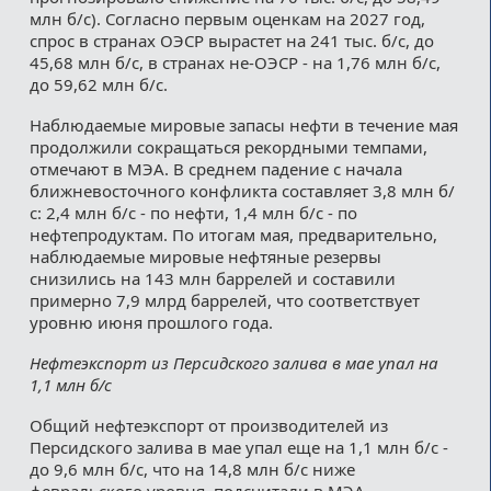
млн б/с). Согласно первым оценкам на 2027 год,
спрос в странах ОЭСР вырастет на 241 тыс. б/с, до
45,68 млн б/с, в странах не-ОЭСР - на 1,76 млн б/с,
до 59,62 млн б/с.
Наблюдаемые мировые запасы нефти в течение мая
продолжили сокращаться рекордными темпами,
отмечают в МЭА. В среднем падение с начала
ближневосточного конфликта составляет 3,8 млн б/
с: 2,4 млн б/с - по нефти, 1,4 млн б/с - по
нефтепродуктам. По итогам мая, предварительно,
наблюдаемые мировые нефтяные резервы
снизились на 143 млн баррелей и составили
примерно 7,9 млрд баррелей, что соответствует
уровню июня прошлого года.
Нефтеэкспорт из Персидского залива в мае упал на
1,1 млн б/с
Общий нефтеэкспорт от производителей из
Персидского залива в мае упал еще на 1,1 млн б/с -
до 9,6 млн б/с, что на 14,8 млн б/с ниже
февральского уровня, подсчитали в МЭА.