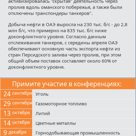
активизировалась "скрытая" деятельность через
пролив вдоль оманского побережья, а также были
отключены транспондеры танкеров".
Добыча нефти в ОАЭ выросла на 230 тыс. б/с - до 2,8
млн б/с, что примерно на 835 тыс. б/с ниже
доконфликтного уровня. Согласно данным
отслеживания танкеров, с середины апреля ОАЭ
обеспечивают основную часть экспорта нефти из
стран Персидского залива через пролив, при этом
общий объем поставок составляет около 60% от
доконфликтного уровня.
Примите участие в конференциях:
24
сентября
Уголь
29
сентября
Газомоторное топливо
13
октября
Литий
14
октября
Цветные металлы
9
декабря
Горнодобывающая промышленность