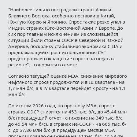
"Наиболее сильно пострадали страны Азии и
Ближнего Востока, особенно поставки в Китай,
Южную Корею и Японию. Спрос также резко упал в
Индии, странах Юго-Восточной Азии и Европе. До
сих пор главным исключением из сложившейся
ситуации были страны ОЭСР в Северной и Южной
Америке, поскольку стабильная экономика США и
продолжающийся рост использования СУГ
предотвратили сокращение спроса на нефть в
регионе", - говорится в отчете.
Согласно текущей оценке МЭА, снижение мирового
нефтяного спроса продолжится и в III квартале - на
1,7 млн б/с, а в IV квартале перейдет к росту - на 1,1
млн б/с.
По итогам 2026 года, по прогнозу МЭА, спрос в
странах ОЭСР снизится на 453 тыс. б/с, до 45,44 млн
б/с (предыдущий отчет - снижение на 349 тыс. б/с,
до 45,54 млн б/с), в странах не-ОЭСР - на 665 тыс. б/
с, до 57,86 млн б/с (в предыдущем месяце МЭА
прогнозировало снижение на 70 тыс. б/с, до 58,49