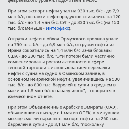
При этом экспорт нефти упал на 930 тыс. б/с - до 7,9
млн б/с, поставки нефтепродуктов снизились на 120
тыс. б/с - до 1,4 млн б/с, СУГ - до 330 тыс. б/с (на 150
тыс. б/с меньше -
Интерфакс
).
Отгрузки нефти в обход Ормузского пролива упали
на 750 тыс. б/с - до 6,9 млн б/с, отгрузки нефти из
Ирана сократились на 1,4 млн б/с из-за блокады
США - до 230 тыс. б/с. "Эти потери были частично
компенсированы ростом активности в сфере
теневой торговли с использованием перевалки
нефти с судна на судно в Оманском заливе, в
основном неиранской нефти, увеличившись на 530
тыс. б/с - до 830 тыс. баррелей в сутки в среднем в
мае и до 1,8 млн б/с к началу июня", - говорится в
ежемесячном отчете.
При этом Объединенные Арабские Эмираты (ОАЭ),
объявившие о выходе с 1 мая из ОПЕК, в минувшем
месяце смогли нарастить экспорт нефти на 260 тыс.
баррелей в сутки - до 3,1 млн б/с, "поскольку