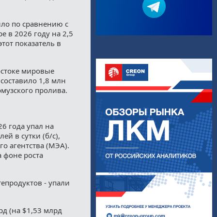
ло по сравнению с
 в 2026 году на 2,5
этот показатель в
остоке мировые
 составило 1,8 млн
рмузского пролива.
6 года упал на
ей в сутки (б/с),
о агентства (МЭА).
а фоне роста
тепродуктов - упали
рд (на $1,53 млрд