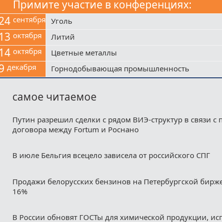
Примите участие в конференциях:
24
сентября
Уголь
13
октября
Литий
14
октября
Цветные металлы
9
декабря
Горнодобывающая промышленность
самое читаемое
Путин разрешил сделки с рядом ВИЭ-структур в связи с
договора между Fortum и Роснано
В июле Бельгия всецело зависела от российского СПГ
Продажи белорусских бензинов на Петербургской бирж
16%
В России обновят ГОСТы для химической продукции, ис