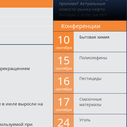
проливе? Актуальные
новости рынка нефти.
Интерес к углю растёт?
Конференции
10
Бытовая химия
сентября
15
Полиолефины
 прекращением
сентября
16
Пестициды
сентября
17
Смазочные
е в июле выросли на
материалы
сентября
24
Уголь
пользуемой при