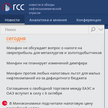
новости и обзоры
нефтегазохимической
отрасли
Новости
Аналитика и мнения
Конференции
сегодня
Минфин не обсуждает вопрос о налоге на
сверхприбыль для металлургов и золотодобытчиков
Минфин не планирует изменений демпфера
Минфин против любых налоговых льгот для малых
нефтекомпаний из-за дефицитного бюджета
Соглашение о свободной торговле между ЕАЭС и
ОАЭ вступит в силу с 6 октября
В Минэкономики подсчитали налоговую цену
Эксклюзив