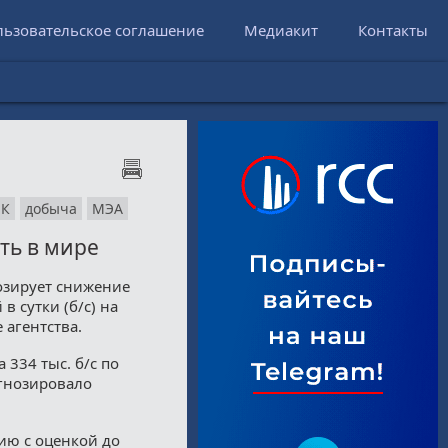
льзовательское соглашение
Медиакит
Контакты
ЕК
добыча
МЭА
ть в мире
озирует снижение
в сутки (б/c) на
 агентства.
 334 тыс. б/с по
гнозировало
нию с оценкой до