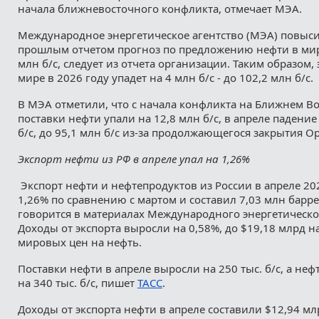
начала ближневосточного конфликта, отмечает МЭА.
Международное энергетическое агентство (МЭА) повыси
прошлым отчетом прогноз по предложению нефти в мире
млн б/с, следует из отчета организации. Таким образом, 
мире в 2026 году упадет на 4 млн б/с - до 102,2 млн б/с.
В МЭА отметили, что с начала конфликта на Ближнем В
поставки нефти упали на 12,8 млн б/с, в апреле падение
б/с, до 95,1 млн б/с из-за продолжающегося закрытия О
Экспорт нефти из РФ в апреле упал на 1,26%
Экспорт нефти и нефтепродуктов из России в апреле 202
1,26% по сравнению с мартом и составил 7,03 млн баррел
говорится в материалах Международного энергетическог
Доходы от экспорта выросли на 0,58%, до $19,18 млрд н
мировых цен на нефть.
Поставки нефти в апреле выросли на 250 тыс. б/с, а неф
на 340 тыс. б/с, пишет
ТАСС
.
Доходы от экспорта нефти в апреле составили $12,94 мл