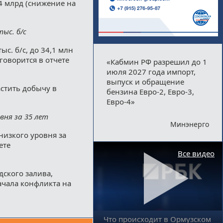
24 млрд (снижение на
ыс. б/с
с. б/с, до 34,1 млн
говорится в отчете
«Кабмин РФ разрешил до 1
июля 2027 года импорт,
выпуск и обращение
астить добычу в
бензина Евро-2, Евро-3,
Евро-4»
вня за 35 лет
Минэнерго
низкого уровня за
ете
Все видео
дского залива,
начала конфликта на
Что происходит в Ормузском