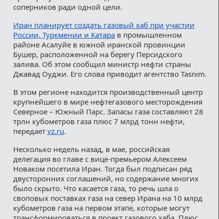
соперников ради одной цели.
Иран планирует создать газовый хаб при участии
России, Туркмении и Катара
в промышленном
районе Асалуйе в южной иранской провинции
Бушер, расположенной на берегу Персидского
залива. Об этом сообщил министр нефти страны
Джавад Оуджи. Его слова приводит агентство Tasnim.
В этом регионе находится производственный центр
крупнейшего в мире нефтегазового месторождения
Северное – Южный Парс. Запасы газа составляют 28
трлн кубометров газа плюс 7 млрд тонн нефти,
передает
vz.ru
.
Несколько недель назад, в мае, российская
делегация во главе с вице-премьером Алексеем
Новаком посетила Иран. Тогда был подписан ряд
двусторонних соглашений, но содержание многих
было скрыто. Что касается газа, то речь шла о
своповых поставках газа на север Ирана на 10 млрд
кубометров газа на первом этапе, которые могут
трансформироваться в проект газового хаба. Плюс