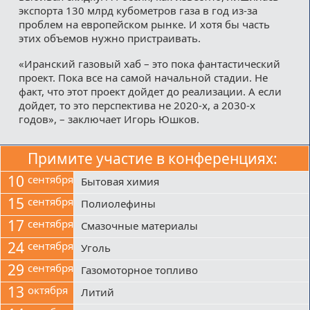
экспорта 130 млрд кубометров газа в год из-за
проблем на европейском рынке. И хотя бы часть
этих объемов нужно пристраивать.
«Иранский газовый хаб – это пока фантастический
проект. Пока все на самой начальной стадии. Не
факт, что этот проект дойдет до реализации. А если
дойдет, то это перспектива не 2020-х, а 2030-х
годов», – заключает Игорь Юшков.
Примите участие в конференциях:
10
сентября
Бытовая химия
15
сентября
Полиолефины
17
сентября
Смазочные материалы
24
сентября
Уголь
29
сентября
Газомоторное топливо
13
октября
Литий