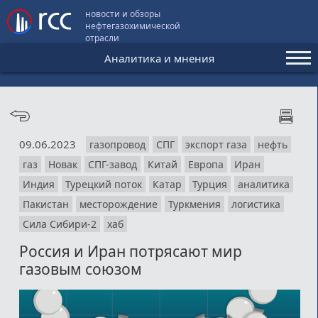
новости и обзоры
нефтегазохимической
отрасли
Аналитика и мнения
Аналитика и мнения
Конференции
09.06.2023
газопровод
СПГ
экспорт газа
нефть
Видео
газ
Новак
СПГ-завод
Китай
Европа
Иран
Подписка
Индия
Турецкий поток
Катар
Турция
аналитика
Пакистан
месторождение
Туркмения
логистика
Сила Сибири-2
хаб
Пользовательское соглашение
Россия и Иран потрясают мир
Медиакит
газовым союзом
Контакты