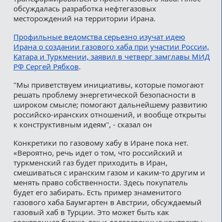
обсуждалась разработка нефтегазовых
месторождений на территории Ирана.
Профильные ведомства серьезно изучат идею
Ирана о создании газового хаба при участии России,
Катара и Туркмении, заявил в четверг замглавы МИД
РФ Сергей Рябков
.
"Мы приветствуем инициативы, которые помогают
решать проблему энергетической безопасности в
широком смысле; помогают дальнейшему развитию
российско-иранских отношений, и вообще открыты
к конструктивным идеям", - сказал он
Конкретики по газовому хабу в Иране пока нет.
«Вероятно, речь идет о том, что российский и
туркменский газ будет приходить в Иран,
смешиваться с иранским газом и каким-то другим и
менять право собственности. Здесь покупатель
будет его забирать. Есть пример знаменитого
газового хаба Баумгартен в Австрии, обсуждаемый
газовый хаб в Турции. Это может быть как
электронная биржа, так и долгосрочные контракты,