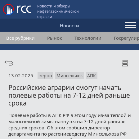
новости и обзоры
нефтегазохимической
отрасли
Новости
Все рубрики
Рынок
Технологии
Госрегули
Аналитика и мнения
Конференции
Видео
13.02.2025
зерно
Минсельхоз
АПК
Подписка
Российские аграрии смогут начать
полевые работы на 7-12 дней раньше
Пользовательское соглашение
срока
Медиакит
Полевые работы в АПК РФ в этом году из-за теплой и
малоснежной зимы начнутся на 7-12 дней раньше
Контакты
средних сроков. Об этом сообщил директор
департамента по растениеводству Минсельхоза РФ