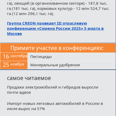
га), овощей (в организованном секторе) - 187,8 тыс.
га (181 тыс. га), кормовых культур - 12 млн 524,7 тыс.
га (12 млн 296,1 тыс. га).
Группа CREON
проведет III отраслевую
конференцию «Семена России 2025»
5 марта в
Москве
Примите участие в конференциях:
16
сентября
Пестициды
25
ноября
Минеральные удобрения
самое читаемое
Продажи электромобилей и гибридов выросли
почти вдвое
Импорт новых легковых автомобилей в Россию в
июле вырос на 57%