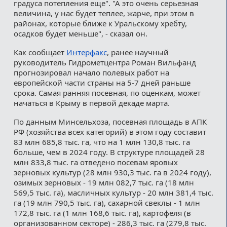
градуса потепления еще". "А это очень серьезная
величина, у нас будет теплее, жарче, при этом в
районах, которые ближе к Уральскому хребту,
осадков будет меньше", - сказал он.
Как сообщает
Интерфакс
, ранее научный
руководитель Гидрометцентра Роман Вильфанд
прогнозировал начало полевых работ на
европейской части страны на 5-7 дней раньше
срока. Самая ранняя посевная, по оценкам, может
начаться в Крыму в первой декаде марта.
По данным Минсельхоза, посевная площадь в АПК
РФ (хозяйства всех категорий) в этом году составит
83 млн 685,8 тыс. га, что на 1 млн 130,8 тыс. га
больше, чем в 2024 году. В структуре площадей 28
млн 833,8 тыс. га отведено посевам яровых
зерновых культур (28 млн 930,3 тыс. га в 2024 году),
озимых зерновых - 19 млн 082,7 тыс. га (18 млн
569,5 тыс. га), масличных культур - 20 млн 381,4 тыс.
га (19 млн 790,5 тыс. га), сахарной свеклы - 1 млн
172,8 тыс. га (1 млн 168,6 тыс. га), картофеля (в
организованном секторе) - 286,3 тыс. га (279,8 тыс.