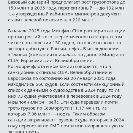
Базовый сценарий предполагает рост грузопотока до
150 млн т в 2035 году, перспективный — до 192 млн
т, а утвержденный кабинетом министров документ
ставит целевой показатель в 220 млн т.
В начале 2025 года Минфин США расширил санкции
против российского энергетического сектора, в том
числе в отношении 150 судов, которые вывозят на
экспорт добытую в России нефть. В исследовании
«Гекона» (компания опиралась на данные Минфина
США, Еврокомиссии, Великобритании,
Росморречфлота и компаний) говорится, что в
санкционных списках США, Великобритании и
Евросоюза по состоянию на 20 января 2025 года
находились 566 судов. Если соотнести санкционный
список с данными о судоходстве в 2024 году, то из
них 73 судна участвовали в перевозках в 2024 году
и выполнили 541 рейс. Эти суда перевезли почти
треть грузов по Севморпути (11,17 млн т), из
которых 7,96 млн т — нефть. Таким образом,
санкции затрагивают грузовые суда, которые в 2024
году перевезли по СМП почти всю направленную на
экспорт нефть.