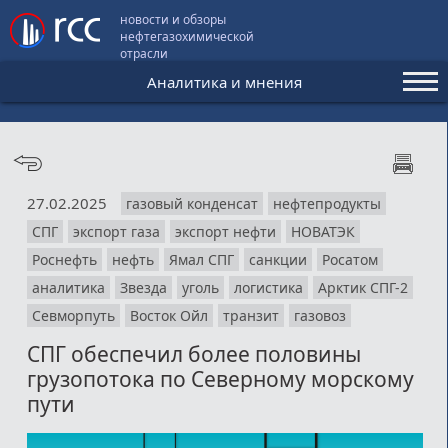
новости и обзоры
нефтегазохимической
отрасли
Аналитика и мнения
Аналитика и мнения
Конференции
27.02.2025
газовый конденсат
нефтепродукты
Видео
СПГ
экспорт газа
экспорт нефти
НОВАТЭК
Подписка
Роснефть
нефть
Ямал СПГ
санкции
Росатом
аналитика
Звезда
уголь
логистика
Арктик СПГ-2
Севморпуть
Восток Ойл
транзит
газовоз
Пользовательское соглашение
СПГ обеспечил более половины
Медиакит
грузопотока по Северному морскому
пути
Контакты