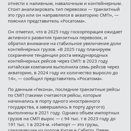
отнести к наливным, навалочным и контейнерным.
Стоит анализировать тип перевозки — транзитный
это груз или он направлялся в акваторию СМП», —
пояснил представитель «Росатома».
Он отметил, что в 2025 году госкорпорация ожидает
активного развития транзитных перевозок, и
обратил внимание на стабильное увеличение доли
контейнерных грузов. «В 2025 году планируем
сохранение тенденции роста международных
контейнерных рейсов через СМП: в 2023 году
китайская компания выполнила семь рейсов через
акваторию, в 2024 году их количество выросло до
14», — сообщил представитель «Росатома».
По данным «Гекона», последние транзитные рейсы
по СМП (такими считаются рейсы, которые
начинались в порту одного иностранного
государства, а завершались в порту другого)
выполнены в 2021 году. Однако объем импортных
грузов на СМП вырос — с 94 тыс. т в 2023 году до
191 тыс. т в 2024-м. «Импорт — это грузы,
следовавшие из портов Китая в Сабетту, Певек,