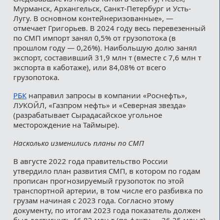
Мурманск, Архангельск, Санкт-Петербург и Усть-
Лугу. В основном контейнеризованные», —
отмечает Григорьев. В 2024 году весь перевезенный
по СМП импорт занял 0,5% от грузопотока (в
прошлом году — 0,26%). Наибольшую долю занял
экспорт, составивший 31,9 млн т (вместе с 7,6 млн т
экспорта в каботаже), или 84,08% от всего
грузопотока.
РБК
направил запросы в компании «Роснефть»,
ЛУКОЙЛ, «Газпром нефть» и «Северная звезда»
(разрабатывает Сырадасайское угольное
месторождение на Таймыре).
Насколько изменились планы по СМП
В августе 2022 года правительство России
утвердило план развития СМП, в котором по годам
прописан прогнозируемый грузопоток по этой
транспортной артерии, в том числе его разбивка по
грузам начиная с 2023 года. Согласно этому
документу, по итогам 2023 года показатель должен
был достигнуть 46,82 млн т (по факту — 36,25 млн т),