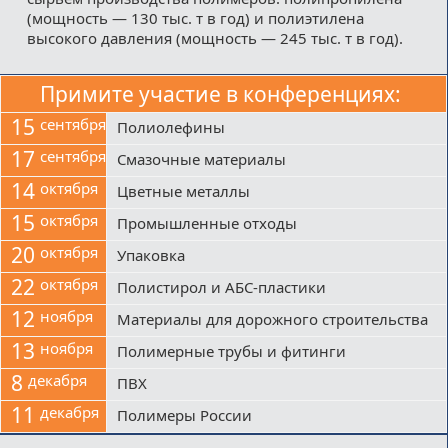
(мощность — 130 тыс. т в год) и полиэтилена
высокого давления (мощность — 245 тыс. т в год).
Примите участие в конференциях:
15
сентября
Полиолефины
17
сентября
Смазочные материалы
14
октября
Цветные металлы
15
октября
Промышленные отходы
20
октября
Упаковка
22
октября
Полистирол и АБС-пластики
12
ноября
Материалы для дорожного строительства
13
ноября
Полимерные трубы и фитинги
8
декабря
ПВХ
11
декабря
Полимеры России