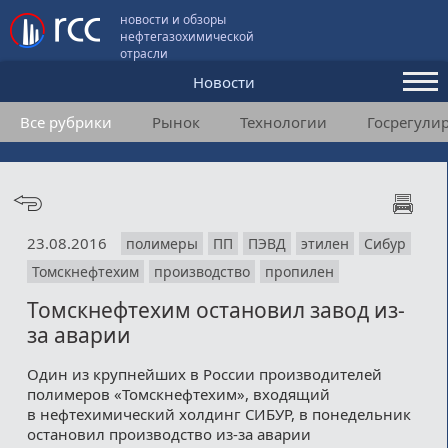
новости и обзоры
нефтегазохимической
отрасли
Новости
Все рубрики
Рынок
Технологии
Госрегули
Аналитика и мнения
Конференции
Видео
23.08.2016
полимеры
ПП
ПЭВД
этилен
Сибур
Подписка
Томскнефтехим
производство
пропилен
Томскнефтехим остановил завод из-
Пользовательское соглашение
за аварии
Медиакит
Один из крупнейших в России производителей
полимеров «Томскнефтехим», входящий
Контакты
в нефтехимический холдинг СИБУР, в понедельник
остановил производство из-за аварии