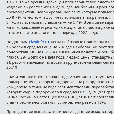
19%. В то же время индекс цен производителей пластма
изделий вырос только на 2,5%, где наибольший рост по
производители неармированных лент, которые повысил
до 8,7%, линолеум и другие пластиковые покрытия для
6,4%, а пластиковая упаковка — на 5,4%. Всего за январ
на пластмассовые и резиновые изделия остаются даже 
относительно аналогичного периода 2022 года.
По данным
Plastinfo.ru
, цены на базовые полимеры в Рос
выросли в среднем еще на 2%, где наибольший рост пок
подорожавший на 8,2%, а наименьшая волатильность б
плюс 0,2%. Всего с начала года Индекс цены стандартны
ST, рассчитываемый по восьми крупнотоннажным семей
25,7%.
Значительнее всех с начала года изменилась отпускная
полипропилена, который подорожал на рекордные 41,9
комфортно в течение года себя чувствовали переработч
которых сырье подорожало в среднем на 12,2%. Для ср
Банка России, в настоящее время инфляция г/г составля
ставка рефинансирования установлена равной 13%.
Приведенные выше статистические данные демонстрирую