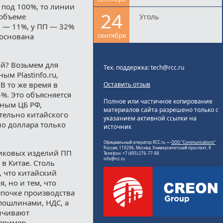
 под 100%, то линии
24
 объеме
Уголь
Э — 11%, у ПП — 32%
сентября
боснована
й? Возьмем для
Тех. поддержка: tech@rcc.ru
м Plastinfo.ru,
 В то же время в
Оставить отзыв
%. Это объясняется
Полное или частичное копирование
нным ЦБ РФ,
материалов сайта разрешено только с
тельно китайского
указанием активной ссылки на
но доллара только
источник
Официальный оператор RCC.ru —
ООО "Communicationz"
Россия, 119296, Москва, Университетский проспект, 9
тиковых изделий ПП
Телефон: +7 (495) 276-77-88
info@rcc.ru
 в Китае. Столь
, что китайский
, но и тем, что
епочке производства
ошлинами, НДС, а
ничивают
пример,