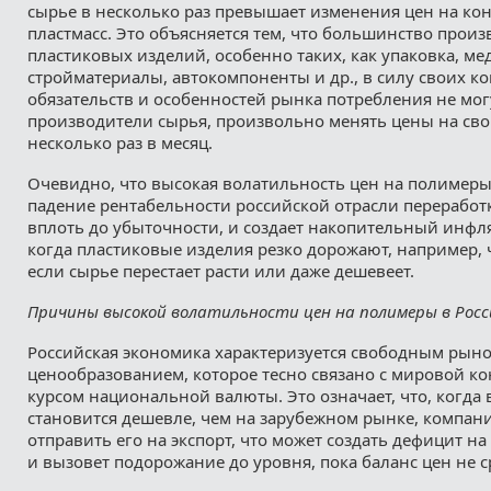
сырье в несколько раз превышает изменения цен на ко
пластмасс. Это объясняется тем, что большинство прои
пластиковых изделий, особенно таких, как упаковка, м
стройматериалы, автокомпоненты и др., в силу своих к
обязательств и особенностей рынка потребления не могу
производители сырья, произвольно менять цены на св
несколько раз в месяц.
Очевидно, что высокая волатильность цен на полимеры
падение рентабельности российской отрасли переработ
вплоть до убыточности, и создает накопительный инф
когда пластиковые изделия резко дорожают, например, ч
если сырье перестает расти или даже дешевеет.
Причины высокой волатильности цен на полимеры в Росс
Российская экономика характеризуется свободным ры
ценообразованием, которое тесно связано с мировой к
курсом национальной валюты. Это означает, что, когда 
становится дешевле, чем на зарубежном рынке, компани
отправить его на экспорт, что может создать дефицит н
и вызовет подорожание до уровня, пока баланс цен не с