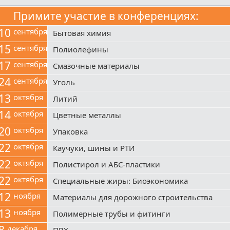
Примите участие в конференциях:
10
сентября
Бытовая химия
15
сентября
Полиолефины
17
сентября
Смазочные материалы
24
сентября
Уголь
13
октября
Литий
14
октября
Цветные металлы
20
октября
Упаковка
22
октября
Каучуки, шины и РТИ
22
октября
Полистирол и АБС-пластики
22
октября
Специальные жиры: Биоэкономика
12
ноября
Материалы для дорожного строительства
13
ноября
Полимерные трубы и фитинги
8
декабря
ПВХ