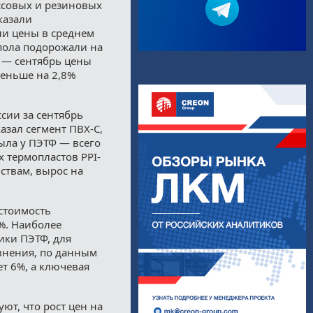
ссовых и резиновых
казали
и цены в среднем
 пола подорожали на
ь — сентябрь цены
меньше на 2,8%
сии за сентябрь
азал сегмент ПВХ-С,
ыла у ПЭТФ — всего
х термопластов PPI-
ствам, вырос на
 стоимость
%. Наиболее
ики ПЭТФ, для
авнения, по данным
ет 6%, а ключевая
т, что рост цен на