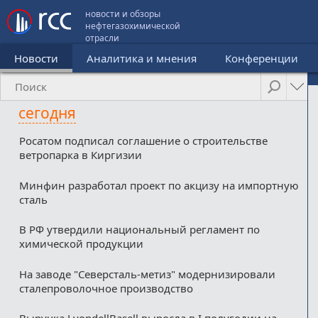
новости и обзоры
нефтегазохимической
отрасли
Новости
Аналитика и мнения
Конференции
сегодня
Росатом подписал соглашение о строительстве
ветропарка в Киргизии
Минфин разработал проект по акцизу на импортную
сталь
В РФ утвердили национальный регламент по
химической продукции
На заводе "Северсталь-метиз" модернизировали
сталепроволочное производство