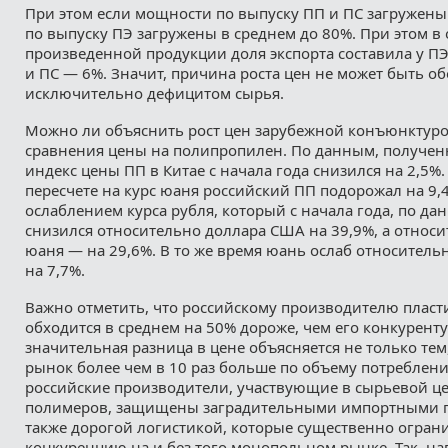
При этом если мощности по выпуску ПП и ПС загружены
по выпуску ПЭ загружены в среднем до 80%. При этом в
произведенной продукции доля экспорта составила у П
и ПС — 6%. Значит, причина роста цен не может быть о
исключительно дефицитом сырья.
Можно ли объяснить рост цен зарубежной конъюнктуро
сравнения цены на полипропилен. По данным, полученны
индекс цены ПП в Китае с начала года снизился на 2,5%.
пересчете на курс юаня российский ПП подорожал на 9,4
ослаблением курса рубля, который с начала года, по да
снизился относительно доллара США на 39,9%, а относи
юаня — на 29,6%. В то же время юань ослаб относитель
на 7,7%.
Важно отметить, что российскому производителю плас
обходится в среднем на 50% дороже, чем его конкуренту
значительная разница в цене объясняется не только тем
рынок более чем в 10 раз больше по объему потребления
российские производители, участвующие в сырьевой ц
полимеров, защищены заградительными импортными п
также дорогой логистикой, которые существенно огра
конкуренцию на и без того монопольном рынке. Так, на