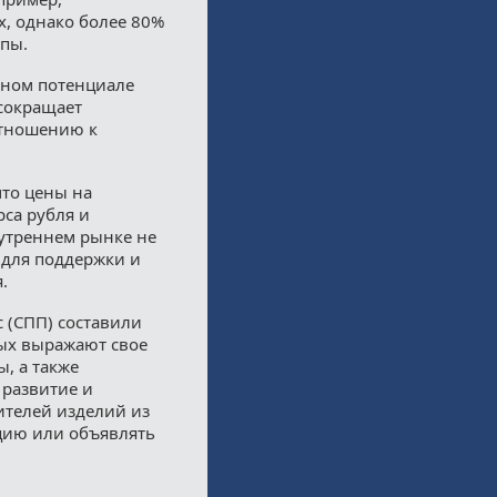
х, однако более 80%
ппы.
ртном потенциале
 сокращает
отношению к
то цены на
са рубля и
утреннем рынке не
 для поддержки и
.
 (СПП) составили
рых выражают свое
, а также
 развитие и
ителей изделий из
цию или объявлять