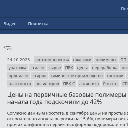
По
Видео
Подписка
24.10.2023
автокомпоненты
пластики
полимеры
ПП
упаковка
этилен
сырье
ПВХ
цены
переработка
по
пропилен
стирол
химическое производство
санкции
пластмасса
полистирол
ПВХ-С
логистика
Росстат
СП
Цены на первичные базовые полимеры в
начала года подскочили до 42%
Согласно данным Росстата, в сентябре цены на простые
относительно августа выросли на 15,6%, полимеры ви
прочих олефинов в первичных формах подорожали на 1