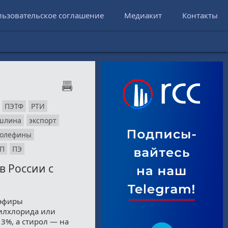
льзовательское соглашение
Медиакит
Контакты
ПЭТФ
РТИ
шлина
экспорт
олефины
П
ПЭ
 России с
 эфиры
нилхлорида или
3%, а стирол — на