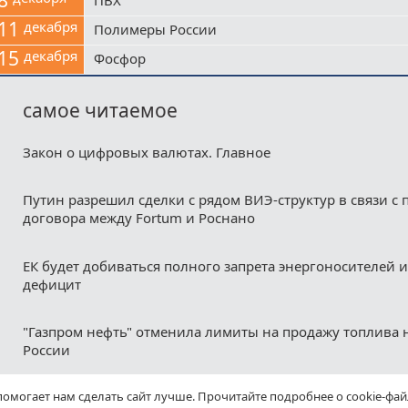
11
декабря
Полимеры России
15
декабря
Фосфор
самое читаемое
Закон о цифровых валютах. Главное
Путин разрешил сделки с рядом ВИЭ-структур в связи с
договора между Fortum и Роснано
ЕК будет добиваться полного запрета энергоносителей и
дефицит
"Газпром нефть" отменила лимиты на продажу топлива н
России
помогает нам сделать сайт лучше. Прочитайте подробнее о cookie-фа
РЖД нарастили погрузку угля