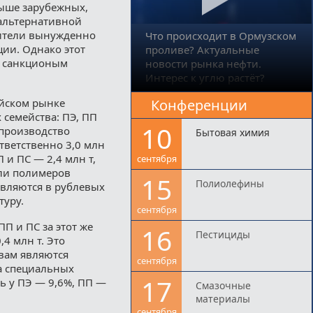
выше зарубежных,
 альтернативной
дители вынужденно
Что происходит в Ормузском
ии. Однако этот
проливе? Актуальные
с санкционым
новости рынка нефти.
Интерес к углю растёт?
ийском рынке
Конференции
семейства: ПЭ, ПП
10
 производство
Бытовая химия
тветственно 3,0 млн
П и ПС — 2,4 млн т,
сентября
ели полимеров
15
Полиолефины
вляются в рублевых
туру.
сентября
П и ПС за этот же
16
Пестициды
,4 млн т. Это
вам являются
сентября
а специальных
17
ь у ПЭ — 9,6%, ПП —
Смазочные
материалы
сентября