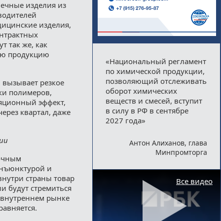
нечные изделия из
зводителей
едицинские изделия,
онтрактных
т так же, как
ою продукцию
«Национальный регламент
по химической продукции,
позволяющий отслеживать
 вызывает резкое
оборот химических
ки полимеров,
веществ и смесей, вступит
ляционный эффект,
в силу в РФ в сентябре
ерез квартал, даже
2027 года»
ии
Антон Алиханов, глава
Минпромторга
ночным
онъюнктурой и
внутри страны товар
Все видео
и будут стремиться
а внутреннем рынке
равняется.