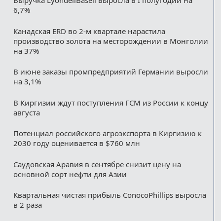
Выручка LyondellBasell выросла в I полугодии на
6,7%
Канадская ERD во 2-м квартале нарастила
производство золота на месторождении в Монголии
на 37%
В июне заказы промпредприятий Германии выросли
на 3,1%
В Киргизии ждут поступления ГСМ из России к концу
августа
Потенциал российского агроэкспорта в Киргизию к
2030 году оценивается в $760 млн
Саудовская Аравия в сентябре снизит цену на
основной сорт нефти для Азии
Квартальная чистая прибыль ConocoPhillips выросла
в 2 раза