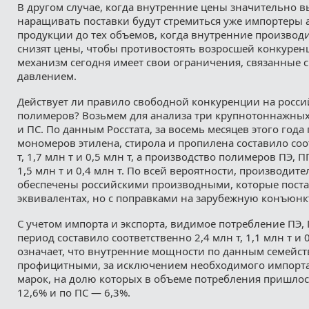
В другом случае, когда внутренние цены значительно 
наращивать поставки будут стремиться уже импортеры
продукции до тех объемов, когда внутренние произво
снизят цены, чтобы противостоять возросшей конкуренц
механизм сегодня имеет свои ограничения, связанные 
давлением.
Действует ли правило свободной конкуренции на росс
полимеров? Возьмем для анализа три крупнотоннажных 
и ПС. По данным Росстата, за восемь месяцев этого года
мономеров этилена, стирола и пропилена составило соо
т, 1,7 млн т и 0,5 млн т, а производство полимеров ПЭ, П
1,5 млн т и 0,4 млн т. По всей вероятности, производит
обеспечены российскими производными, которые поста
эквивалентах, но с поправками на зарубежную конъюнк
С учетом импорта и экспорта, видимое потребление ПЭ, П
период составило соответственно 2,4 млн т, 1,1 млн т и 0
означает, что внутренние мощности по данным семейст
профицитными, за исключением необходимого импорт
марок, на долю которых в объеме потребления пришлос
12,6% и по ПС — 6,3%.