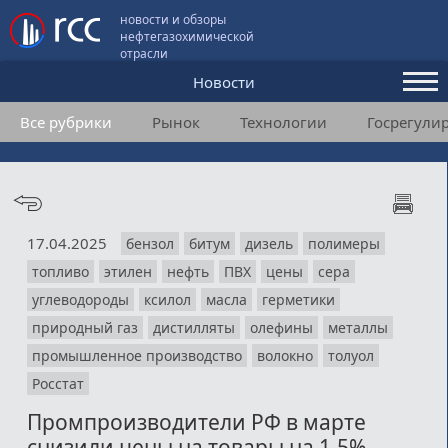
новости и обзоры
нефтегазохимической
отрасли
Новости
Все рубрики
Рынок
Технологии
Госрегули
Аналитика и мнения
Конференции
Видео
17.04.2025
бензол
битум
дизель
полимеры
Подписка
топливо
этилен
нефть
ПВХ
цены
сера
углеводороды
ксилол
масла
герметики
Пользовательское соглашение
природный газ
дистилляты
олефины
металлы
промышленное производство
волокно
толуол
Медиакит
Росстат
Контакты
Промпроизводители РФ в марте
снизили цены на товары на 1,5%