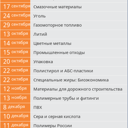
17
сентября
Смазочные материалы
24
сентября
Уголь
29
сентября
Газомоторное топливо
13
октября
Литий
14
октября
Цветные металлы
15
октября
Промышленные отходы
20
октября
Упаковка
22
октября
Полистирол и АБС-пластики
22
октября
Специальные жиры: Биоэкономика
12
ноября
Материалы для дорожного строительства
13
ноября
Полимерные трубы и фитинги
8
декабря
ПВХ
10
декабря
Сера и серная кислота
11
декабря
Полимеры России