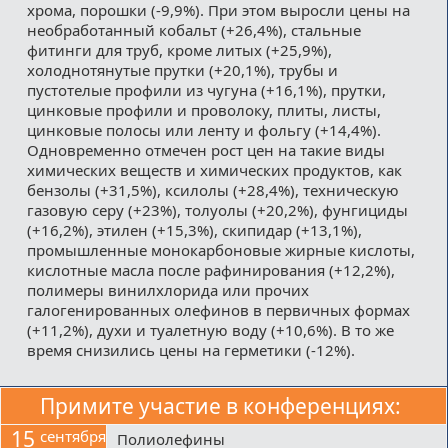
хрома, порошки (-9,9%). При этом выросли цены на
необработанный кобальт (+26,4%), стальные
фитинги для труб, кроме литых (+25,9%),
холоднотянутые прутки (+20,1%), трубы и
пустотелые профили из чугуна (+16,1%), прутки,
цинковые профили и проволоку, плиты, листы,
цинковые полосы или ленту и фольгу (+14,4%).
Одновременно отмечен рост цен на такие виды
химических веществ и химических продуктов, как
бензолы (+31,5%), ксилолы (+28,4%), техническую
газовую серу (+23%), толуолы (+20,2%), фунгициды
(+16,2%), этилен (+15,3%), скипидар (+13,1%),
промышленные монокарбоновые жирные кислоты,
кислотные масла после рафинирования (+12,2%),
полимеры винилхлорида или прочих
галогенированных олефинов в первичных формах
(+11,2%), духи и туалетную воду (+10,6%). В то же
время снизились цены на герметики (-12%).
Примите участие в конференциях:
15
сентября
Полиолефины