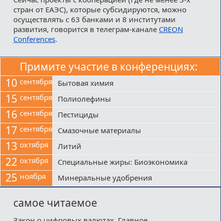
стран от ЕАЭС), которые субсидируются, можно
осуществлять с 63 банками и 8 институтами
развития, говорится в телеграм-канале
CREON
Conferences
.
Примите участие в конференциях:
10
сентября
Бытовая химия
15
сентября
Полиолефины
16
сентября
Пестициды
17
сентября
Смазочные материалы
13
октября
Литий
22
октября
Специальные жиры: Биоэкономика
25
ноября
Минеральные удобрения
самое читаемое
Закон о цифровых валютах. Главное