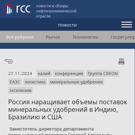
новости и обзоры
нефтегазохимической
отрасли
Новости
Все рубрики
Рынок
Технологии
Госрегули
Аналитика и мнения
Конференции
Видео
27.11.2024
калий
конференция
Группа CREON
Подписка
ЕАЭС
логистика
минеральные удобрения
эксклюзив
Пользовательское соглашение
Россия наращивает объемы поставок
минеральных удобрений в Индию,
Медиакит
Бразилию и США
Контакты
Заместитель директора департамента
промышленной политики Георгий Арзуманян