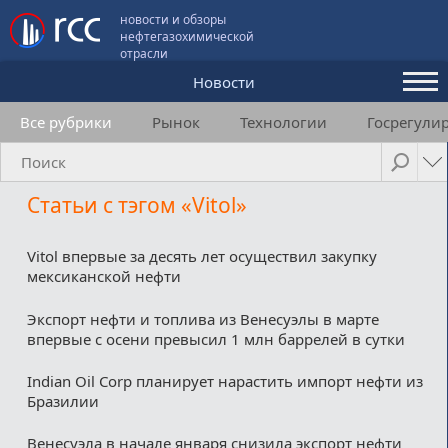
новости и обзоры
нефтегазохимической
отрасли
Новости
Все рубрики
Рынок
Технологии
Госрегули
Аналитика и мнения
Конференции
Статьи с тэгом «Vitol»
Видео
Подписка
Vitol впервые за десять лет осуществил закупку
мексиканской нефти
Экспорт нефти и топлива из Венесуэлы в марте
Пользовательское соглашение
впервые с осени превысил 1 млн баррелей в сутки
Медиакит
Indian Oil Corp планирует нарастить импорт нефти из
Бразилии
Контакты
Венесуэла в начале января снизила экспорт нефти