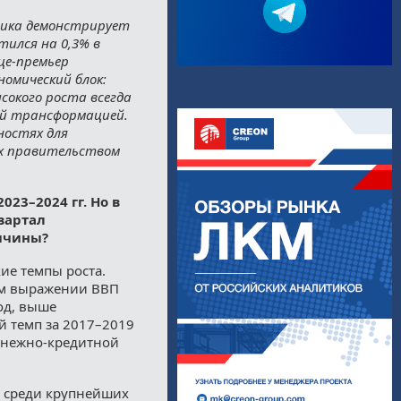
омика демонстрирует
тился на 0,3% в
це-премьер
номический блок:
ысокого роста всегда
ой трансформацией.
ностях для
ых правительством
23–2024 гг. Но в
квартал
ричины?
ие темпы роста.
ном выражении ВВП
год, выше
й темп за 2017–2019
денежно-кредитной
о среди крупнейших