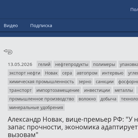
По
Видео
Подписка
13.05.2026
гелий
нефтепродукты
полимеры
упаковк
экспорт нефти
Новак
сера
автопром
интервью
угл
химическая промышленность
зерно
санкции
фосфорн
транспорт
импортозамещение
инвестиции
металлы
промышленное производство
волокно
добыча
технол
минеральные удобрения
Александр Новак, вице-премьер РФ: "У 
запас прочности, экономика адаптирует
вызовам"