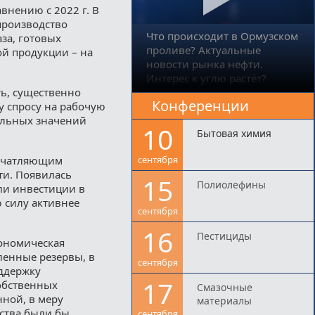
внению с 2022 г. В
производство
Что происходит в Ормузском
за, готовых
проливе? Актуальные
ой продукции – на
новости рынка нефти.
Интерес к углю растёт?
ть, существенно
Конференции
у спросу на рабочую
альных значений
10
Бытовая химия
печатляющим
сентября
ти. Появилась
15
Полиолефины
ли инвестиции в
ю силу активнее
сентября
16
Пестициды
ономическая
ленные резервы, в
сентября
ддержку
17
обственных
Смазочные
нной, в меру
материалы
рства были бы
сентября