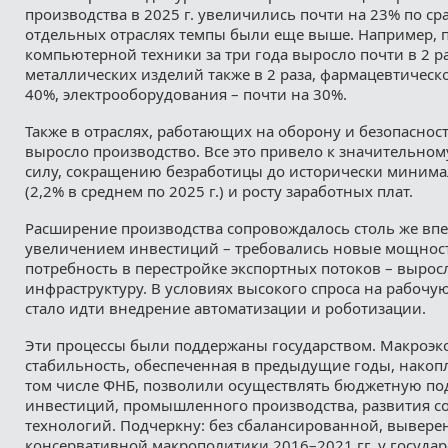
производства в 2025 г. увеличились почти на 23% по сра
отдельных отраслях темпы были еще выше. Например, 
компьютерной техники за три года выросло почти в 2 ра
металлических изделий также в 2 раза, фармацевтическ
40%, электрооборудования – почти на 30%.
Также в отраслях, работающих на оборону и безопаснос
выросло производство. Все это привело к значительном
силу, сокращению безработицы до исторически миним
(2,2% в среднем по 2025 г.) и росту заработных плат.
Расширение производства сопровождалось столь же в
увеличением инвестиций – требовались новые мощнос
потребность в перестройке экспортных потоков – вырос
инфраструктуру. В условиях высокого спроса на рабочу
стало идти внедрение автоматизации и роботизации.
Эти процессы были поддержаны государством. Макроэк
стабильность, обеспеченная в предыдущие годы, накоп
том числе ФНБ, позволили осуществлять бюджетную по
инвестиций, промышленного производства, развития с
технологий. Подчеркну: без сбалансированной, вывере
консервативной макрополитики 2016–2021 гг. у госуда