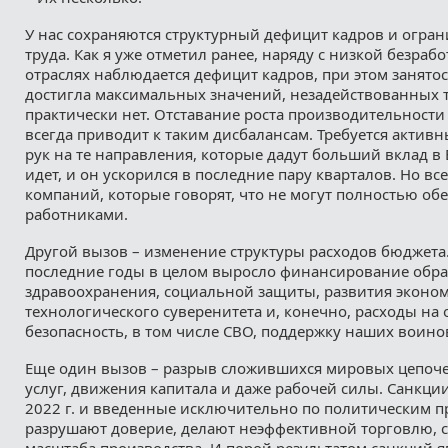
У нас сохраняются структурный дефицит кадров и огра
труда. Как я уже отметил ранее, наряду с низкой безраб
отраслях наблюдается дефицит кадров, при этом занято
достигла максимальных значений, незадействованных 
практически нет. Отставание роста производительности 
всегда приводит к таким дисбалансам. Требуется актив
рук на те направления, которые дадут больший вклад в 
идет, и он ускорился в последние пару кварталов. Но вс
компаний, которые говорят, что не могут полностью обе
работниками.
Другой вызов – изменение структуры расходов бюджета. 
последние годы в целом выросло финансирование обра
здравоохранения, социальной защиты, развития эконо
технологического суверенитета и, конечно, расходы на 
безопасность, в том числе СВО, поддержку наших воино
Еще один вызов – разрыв сложившихся мировых цепочек
услуг, движения капитала и даже рабочей силы. Санкци
2022 г. и введенные исключительно по политическим п
разрушают доверие, делают неэффективной торговлю, 
масштаба производства. И порой результатом санкций я