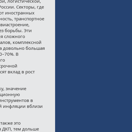
й, логистической,
оссии. Секторы, где
 от иностранных
ность, транспортное
авиастроение,
ез борьбы. Эти
ия сложного
иалов, комплексной
ла довольно большая
0–70%. В
ого
осрочной
ят вклад в рост
ку, значение
тиционную
инструментов в
ой инфляции вблизи
также это
я ДКП, тем дольше