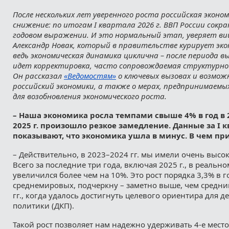
После нескольких лет уверенного роста российская экон
снижение: по итогам I квартала 2026 г. ВВП России сокра
годовом выражении. И это нормальный этап, уверяет ви
Александр Новак, который в правительстве курирует эко
ведь экономическая динамика циклична – после периода в
идет корректировка, часто сопровождаемая структурн
Он рассказал
«Ведомостям»
о ключевых вызовах и возмож
российский экономики, а также о мерах, предпринимаем
для возобновления экономического роста.
– Наша экономика росла темпами свыше 4% в год в 20
2025 г. произошло резкое замедление. Данные за I 
показывают, что экономика ушла в минус. В чем п
– Действительно, в 2023–2024 гг. мы имели очень высок
Всего за последние три года, включая 2025 г., в реаль
увеличился более чем на 10%. Это рост порядка 3,3% в 
среднемировых, подчеркну – заметно выше, чем средни
гг., когда удалось достигнуть целевого ориентира для 
политики (ДКП).
Такой рост позволяет нам надежно удерживать 4-е мест