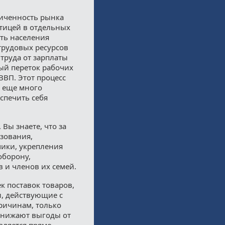
ниченность рынка
отицей в отдельных
сть населения
трудовых ресурсов
труда от зарплаты
ный переток рабочих
ВВП. Этот процесс
е еще много
спечить себя
Вы знаете, что за
зования,
мики, укрепления
оборону,
в и членов их семей.
 поставок товаров,
и, действующие с
ричинам, только
снижают выгоды от
вляется прямо