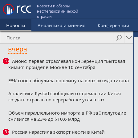
новости и обзоры
нефтегазохимической
отрасли
Новости
Аналитика и мнения
Конференции
вчера
Анонс: первая отраслевая конференция "Бытовая
Эксклюзив
химия" пройдет в Москве 10 сентября
ЕЭК снова обнулила пошлину на ввоз оксида титана
Аналитики Rystad сообщили о стремлении Китая
создать отрасль по переработке угля в газ
Объем параллельного импорта в РФ за I полугодие
снизился на 23% до $10,6 млрд
Россия нарастила экспорт нефти в Китай
Эксклюзив