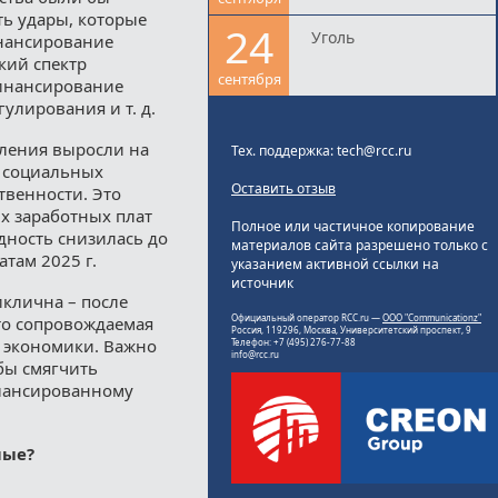
ь удары, которые
24
Уголь
инансирование
кий спектр
сентября
финансирование
улирования и т. д.
еления выросли на
Тех. поддержка: tech@rcc.ru
, социальных
Оставить отзыв
твенности. Это
ых заработных плат
Полное или частичное копирование
едность снизилась до
материалов сайта разрешено только с
там 2025 г.
указанием активной ссылки на
источник
клична – после
Официальный оператор RCC.ru —
ООО "Communicationz"
сто сопровождаемая
Россия, 119296, Москва, Университетский проспект, 9
 экономики. Важно
Телефон: +7 (495) 276-77-88
info@rcc.ru
бы смягчить
алансированному
мые?