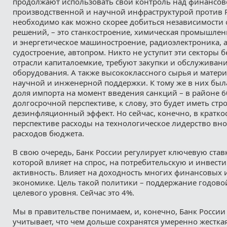
продолжают использовать свой контроль над финансово
производственной и научной инфраструктурой против Р
необходимо как можно скорее добиться независимости
решений, – это станкостроение, химическая промышлен
и энергетическое машиностроение, радиоэлектроника, 
судостроение, автопром. Никто не уступит эти секторы б
отрасли капиталоемкие, требуют закупки и обслуживан
оборудования. А также высококлассного сырья и матер
научной и инженерной поддержки. К тому же в них бы
доля импорта на момент введения санкций – в районе 6
долгосрочной перспективе, к слову, это будет иметь стр
дезинфляционный эффект. Но сейчас, конечно, в кратк
перспективе расходы на технологическое лидерство внос
расходов бюджета.
В свою очередь, Банк России регулирует ключевую став
которой влияет на спрос, на потребительскую и инвес
активность. Влияет на доходность многих финансовых 
экономике. Цель такой политики – поддержание годов
целевого уровня. Сейчас это 4%.
Мы в правительстве понимаем, и, конечно, Банк России 
учитывает, что чем дольше сохранятся умеренно жестка