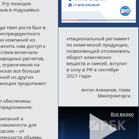
. Эту позицию
зрыв в подушевых
гда темп роста был в
 беспрецедентного
«Национальный регламент
во компаний из
по химической продукции,
ожнить нам доступ к
позволяющий отслеживать
йствия включали
оборот химических
народных расчетов,
веществ и смесей, вступит
, ограничения на
в силу в РФ в сентябре
исках все больше
2027 года»
аний из других
санкции продолжают
Антон Алиханов, глава
Минпромторга
ли обеспечены
ы предложения.
Все видео
омпаний и
озможности для
аслях – от
шленности объемы