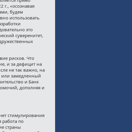
2 г., «осознавая
ами, будем
ивно использовать
азработки
довательно это
еский суверенитет,
дружественных
вие рисков. Что
ие, и за дефицит на
ле не так важно, на
а или замедленный
вительство и Банк
номочий, дополняя и
счет стимулирования
я работа по
ие страны