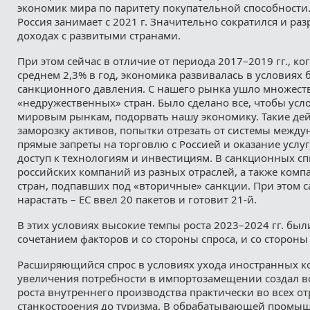
экономик мира по паритету покупательной способности
Россия занимает с 2021 г. Значительно сократился и ра
доходах с развитыми странами.
При этом сейчас в отличие от периода 2017–2019 гг., ко
среднем 2,3% в год, экономика развивалась в условиях
санкционного давления. С нашего рынка ушло множест
«недружественных» стран. Было сделано все, чтобы усл
мировым рынкам, подорвать нашу экономику. Такие де
заморозку активов, попытки отрезать от системы между
прямые запреты на торговлю с Россией и оказание услуг
доступ к технологиям и инвестициям. В санкционных сп
российских компаний из разных отраслей, а также комп
стран, подпавших под «вторичные» санкции. При этом 
нарастать – ЕС ввел 20 пакетов и готовит 21-й.
В этих условиях высокие темпы роста 2023–2024 гг. бы
сочетанием факторов и со стороны спроса, и со сторон
Расширяющийся спрос в условиях ухода иностранных к
увеличения потребности в импортозамещении создал в
роста внутреннего производства практически во всех отр
станкостроения до туризма. В обрабатывающей промы