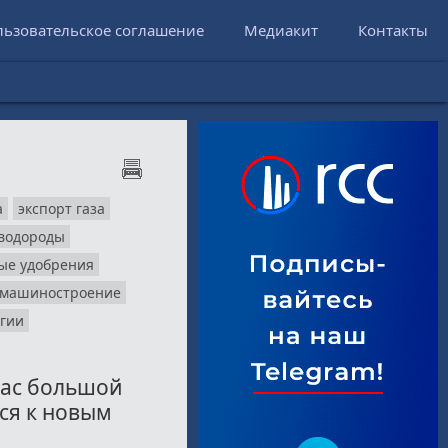
льзовательское соглашение
Медиакит
Контакты
а
экспорт газа
еводороды
ые удобрения
машиностроение
огии
нас большой
ся к новым