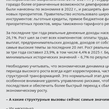
гораздо более ограниченные возможности демпфироват
были нанесены по экономике в 2022 г., и расширять ф
новых приоритетов. Правительство использовало широ
инструментов: льготные кредиты, прямое бюджетное 
приоритетных проектов, меры таможенно-тарифного рег
За последние три года реальные денежные доходы нас
26,1%. Рост шел за счет всех компонентов: оплаты труда
выплат, предпринимательских доходов, доходов от собс
самые высокие темпы за последние 20 лет. Рост реальн
за три года составил 23,9%, в том числе 4,4% в 2025 г. Б
минимальных исторических значений – 6,7% по результа
Необходимо учитывать, что экономическая динамика ци
периода высокого роста всегда идет корректировка, ча
структурной трансформацией. Это нормальный этап для
особенное внимание уделять управлению рисками, что
последствия и обеспечить более быстрый переход к сб
экономическому росту.
– А какие структурные вызовы сейчас самые значи
– Их несколько.