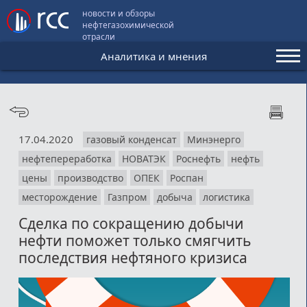
новости и обзоры
нефтегазохимической
отрасли
Аналитика и мнения
Аналитика и мнения
Конференции
17.04.2020
газовый конденсат
Минэнерго
Видео
нефтепереработка
НОВАТЭК
Роснефть
нефть
Подписка
цены
производство
ОПЕК
Роспан
месторождение
Газпром
добыча
логистика
Сделка по сокращению добычи
Пользовательское соглашение
нефти поможет только смягчить
Медиакит
последствия нефтяного кризиса
Контакты