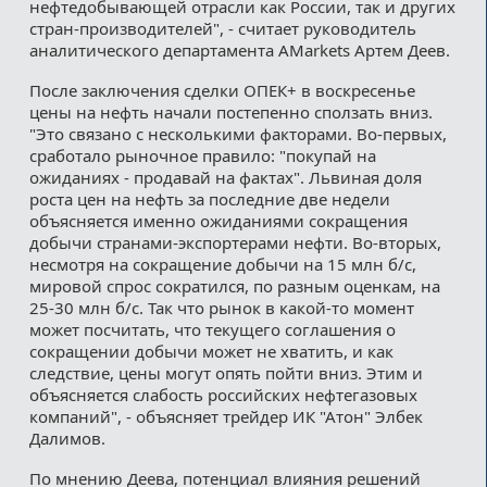
нефтедобывающей отрасли как России, так и других
стран-производителей", - считает руководитель
аналитического департамента AMarkets Артем Деев.
После заключения сделки ОПЕК+ в воскресенье
цены на нефть начали постепенно сползать вниз.
"Это связано с несколькими факторами. Во-первых,
сработало рыночное правило: "покупай на
ожиданиях - продавай на фактах". Львиная доля
роста цен на нефть за последние две недели
объясняется именно ожиданиями сокращения
добычи странами-экспортерами нефти. Во-вторых,
несмотря на сокращение добычи на 15 млн б/с,
мировой спрос сократился, по разным оценкам, на
25-30 млн б/с. Так что рынок в какой-то момент
может посчитать, что текущего соглашения о
сокращении добычи может не хватить, и как
следствие, цены могут опять пойти вниз. Этим и
объясняется слабость российских нефтегазовых
компаний", - объясняет трейдер ИК "Атон" Элбек
Далимов.
По мнению Деева, потенциал влияния решений