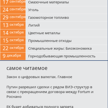
17
сентября
Смазочные материалы
24
сентября
Уголь
29
сентября
Газомоторное топливо
13
октября
Литий
14
октября
Цветные металлы
15
октября
Промышленные отходы
22
октября
Специальные жиры: Биоэкономика
9
декабря
Горнодобывающая промышленность
самое читаемое
Закон о цифровых валютах. Главное
Путин разрешил сделки с рядом ВИЭ-структур в
связи с прекращением договора между Fortum и
Роснано
ЕК будет добиваться полного запрета