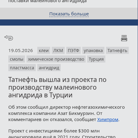
поставки малеинового ангидрида
Показать больше
19.05.2026
клеи
ЛКМ
ПЭТФ
упаковка
Татнефть
смолы
химическое производство
Турция
пластмасса
ангидрид
Татнефть вышла из проекта по
производству малеинового
ангидрида в Турции
Об этом сообщил директор нефтегазохимического
комплекса компании Азат Бикмурзин. От
комментариев он отказался, сообщает
Химпром
.
Проект с инвестициями более $300 млн
анонсировали ещё в 2021 году. Строительство