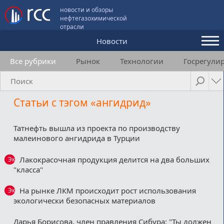
новости и обзоры
нефтегазохимической
отрасли
Новости
Все рубрики
Рынок
Технологии
Госрегули
Аналитика и мнения
Конференции
Статьи с тэгом «ангидрид»
Видео
Подписка
Татнефть вышла из проекта по производству
малеинового ангидрида в Турции
Лакокрасочная продукция делится на два больших
Эксклюзив
Пользовательское соглашение
"класса"
Медиакит
На рынке ЛКМ происходит рост использования
Эксклюзив
экологически безопасных материалов
Контакты
Дарья Борисова, член правления Сибура: "Ты должен