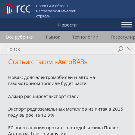
новости и обзоры
нефтегазохимической
отрасли
Новости
Все рубрики
Рынок
Технологии
Госрегули
Аналитика и мнения
Конференции
Статьи с тэгом «АвтоВАЗ»
Видео
Подписка
Новак: доля электромобилей и авто на
газомоторном топливе будет расти
Алжир расширяет экспорт стали
Пользовательское соглашение
Экспорт редкоземельных металлов из Китая в 2025
Медиакит
году вырос на 12,9%
Контакты
ЕС ввел санкции против золотодобытчика Полюс,
Автоваза, Litasco и других