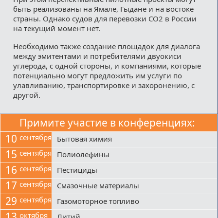
быть реализованы на Ямале, Гыдане и на востоке
страны. Однако судов для перевозки СО2 в России
на текущий момент нет.
Необходимо также создание площадок для диалога
между эмитентами и потребителями двуокиси
углерода, с одной стороны, и компаниями, которые
потенциально могут предложить им услуги по
улавливанию, транспортировке и захоронению, с
другой.
Примите участие в конференциях:
10
сентября
Бытовая химия
15
сентября
Полиолефины
16
сентября
Пестициды
17
сентября
Смазочные материалы
29
сентября
Газомоторное топливо
13
октября
Литий