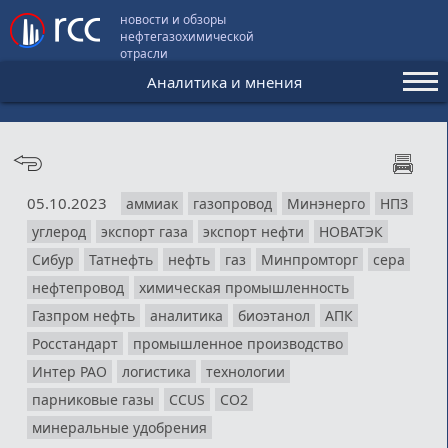
новости и обзоры
нефтегазохимической
отрасли
Аналитика и мнения
Аналитика и мнения
Конференции
05.10.2023
аммиак
газопровод
Минэнерго
НПЗ
Видео
углерод
экспорт газа
экспорт нефти
НОВАТЭК
Подписка
Сибур
Татнефть
нефть
газ
Минпромторг
сера
нефтепровод
химическая промышленность
Газпром нефть
аналитика
биоэтанол
АПК
Пользовательское соглашение
Росстандарт
промышленное производство
Медиакит
Интер РАО
логистика
технологии
парниковые газы
CCUS
СО2
Контакты
минеральные удобрения