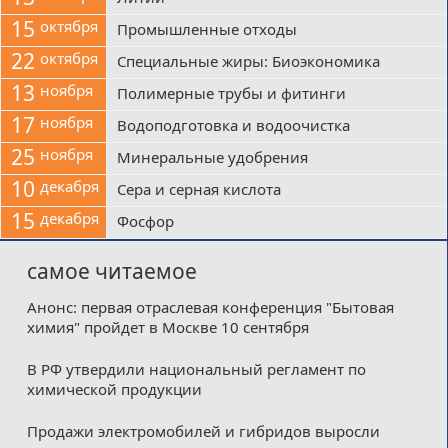
15
октября
Промышленные отходы
22
октября
Специальные жиры: Биоэкономика
13
ноября
Полимерные трубы и фитинги
17
ноября
Водоподготовка и водоочистка
25
ноября
Минеральные удобрения
10
декабря
Сера и серная кислота
15
декабря
Фосфор
самое читаемое
Анонс: первая отраслевая конференция "Бытовая
химия" пройдет в Москве 10 сентября
В РФ утвердили национальный регламент по
химической продукции
Продажи электромобилей и гибридов выросли