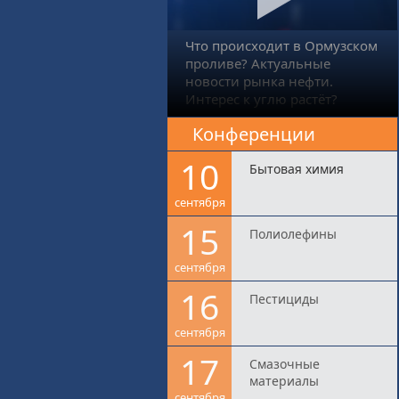
Что происходит в Ормузском
проливе? Актуальные
новости рынка нефти.
Интерес к углю растёт?
Конференции
10
Бытовая химия
сентября
15
Полиолефины
сентября
16
Пестициды
сентября
17
Смазочные
материалы
сентября