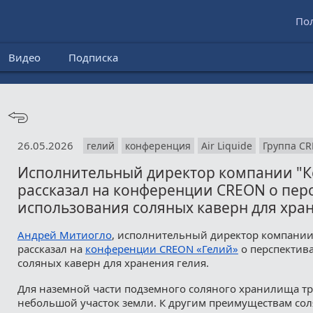
По
Видео
Подписка
26.05.2026
гелий
конференция
Air Liquide
Группа C
Исполнительный директор компании "К
рассказал на конференции CREON о пер
использования соляных каверн для хра
Андрей Митиогло
, исполнительный директор компании
рассказал на
конференции CREON «Гелий»
о перспектив
соляных каверн для хранения гелия.
Для наземной части подземного соляного хранилища т
небольшой участок земли. К другим преимуществам со