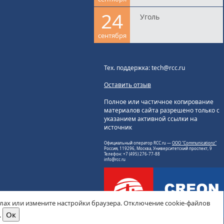
24
Уголь
сентября
Тех. поддержка: tech@rcc.ru
Оставить отзыв
Полное или частичное копирование
материалов сайта разрешено только с
указанием активной ссылки на
источник
Официальный оператор RCC.ru —
ООО "Communicationz"
Россия, 119296, Москва, Университетский проспект, 9
Телефон: +7 (495) 276-77-88
info@rcc.ru
йлах или измените настройки браузера. Отключение cookie-файлов
.