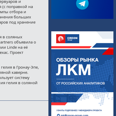
ервуаров и
я (с поправкой на
емпы отбора и
ранения больших
аров под хранение
я в соляных
Partners объявила о
ии Linde на её
Техас. Проект
гелия в Гронау-Эпе,
ляной каверне.
ользует систему
ия гелия в соляной