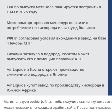
ГХК по выпуску метанола планируется построить в
НАО к 2025 году
Минпромторг призвал металлургов снизить
потребление техкислорода из-за нужд больниц
РФПИ согласовал условия вхождения в завод на базе
"Печоры СПГ"
Сахалин затянуло в водород. Росатом может
выпускать его с помощью плавучих АЭС
Air Liquide и Itochu откроют производство
сжиженного водорода в Японии
Air Liquide купит завод по производству кислорода в
Южной Африке
НЛМК продаст Air Liquide активы по производству
Мы используем cookie-файлы, чтобы получить статистику, которая 
водорода и концентратов редких газов
может привести к неполадкам в работе сайта. Продолжая пользоват