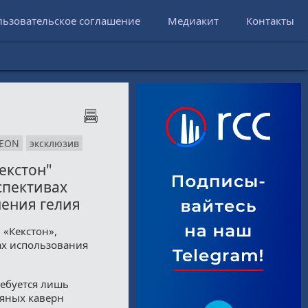
льзовательское соглашение
Медиакит
Контакты
REON
эксклюзив
екстон"
спективах
нения гелия
 «Кекстон»,
ах использования
ребуется лишь
ляных каверн