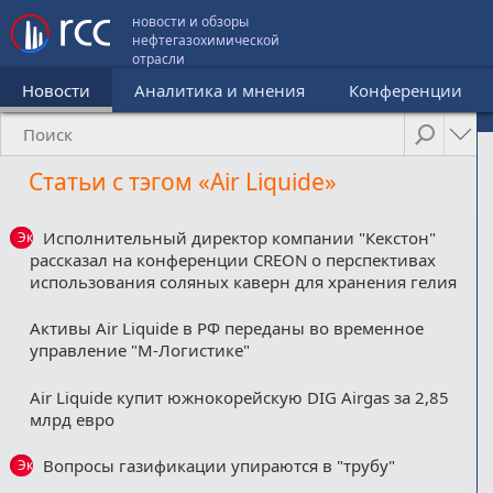
новости и обзоры
нефтегазохимической
отрасли
Новости
Аналитика и мнения
Конференции
Статьи с тэгом «Air Liquide»
Исполнительный директор компании "Кекстон"
Эксклюзив
рассказал на конференции CREON о перспективах
использования соляных каверн для хранения гелия
Активы Air Liquide в РФ переданы во временное
управление "М-Логистике"
Air Liquide купит южнокорейскую DIG Airgas за 2,85
млрд евро
Вопросы газификации упираются в "трубу"
Эксклюзив